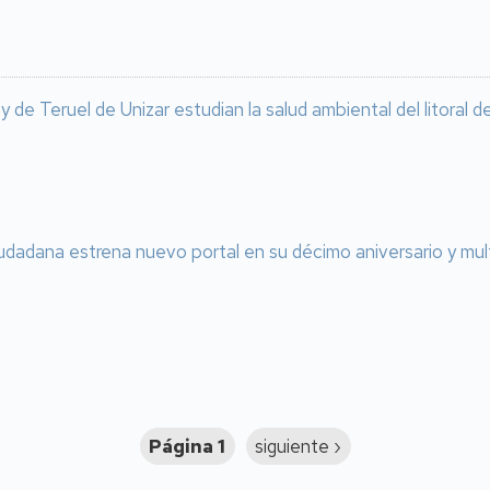
de Teruel de Unizar estudian la salud ambiental del litoral
udadana estrena nuevo portal en su décimo aniversario y multi
Página 1
Siguiente
siguiente ›
página