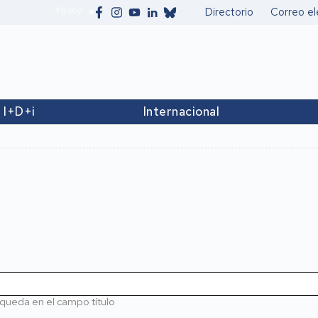
Yo soy
Directorio
Correo el
Secundario
I+D+i
Internacional
queda en el campo título