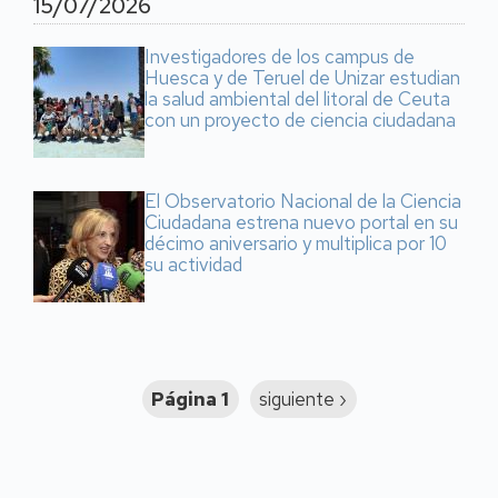
15/07/2026
Investigadores de los campus de
Huesca y de Teruel de Unizar estudian
la salud ambiental del litoral de Ceuta
con un proyecto de ciencia ciudadana
El Observatorio Nacional de la Ciencia
Ciudadana estrena nuevo portal en su
décimo aniversario y multiplica por 10
su actividad
Paginación
Página 1
Siguiente
siguiente ›
página