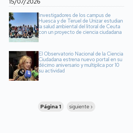
15/07/2026
Investigadores de los campus de
Huesca y de Teruel de Unizar estudian
la salud ambiental del litoral de Ceuta
con un proyecto de ciencia ciudadana
El Observatorio Nacional de la Ciencia
Ciudadana estrena nuevo portal en su
décimo aniversario y multiplica por 10
su actividad
Paginación
Página 1
Siguiente
siguiente ›
página