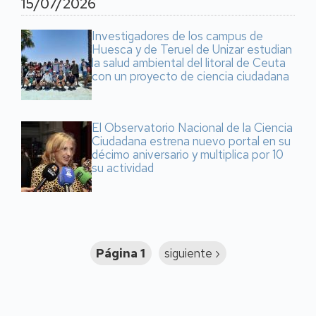
15/07/2026
Investigadores de los campus de
Huesca y de Teruel de Unizar estudian
la salud ambiental del litoral de Ceuta
con un proyecto de ciencia ciudadana
El Observatorio Nacional de la Ciencia
Ciudadana estrena nuevo portal en su
décimo aniversario y multiplica por 10
su actividad
Paginación
Página 1
Siguiente
siguiente ›
página