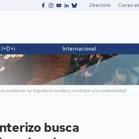
Yo soy
Directorio
Correo el
Secundario
I+D+i
Internacional
 revalorizar las legumbres locales y contribuir a la sostenibilidad
nterizo busca