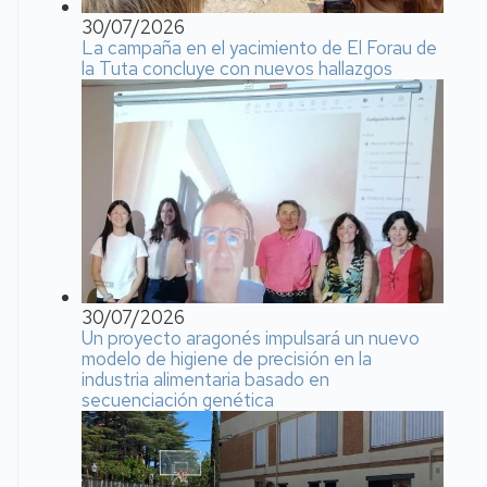
30/07/2026
La campaña en el yacimiento de El Forau de
la Tuta concluye con nuevos hallazgos
30/07/2026
Un proyecto aragonés impulsará un nuevo
modelo de higiene de precisión en la
industria alimentaria basado en
secuenciación genética