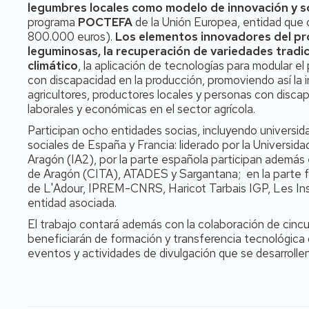
legumbres locales como modelo de innovación y so
programa
POCTEFA
de la Unión Europea, entidad que 
800.000 euros).
Los elementos innovadores del pro
leguminosas, la recuperación de variedades tradic
climático
, la aplicación de tecnologías para modular el p
con discapacidad en la producción, promoviendo así la i
agricultores, productores locales y personas con disc
laborales y económicas en el sector agrícola.
Participan ocho entidades socias, incluyendo universid
sociales de España y Francia: liderado por la Universid
Aragón (IA2), por la parte española participan además 
de Aragón (CITA), ATADES y Sargantana; en la parte f
de L'Adour, IPREM-CNRS, Haricot Tarbais IGP, Les I
entidad asociada.
El trabajo contará además con la colaboración de cinc
beneficiarán de formación y transferencia tecnológica
eventos y actividades de divulgación que se desarroll