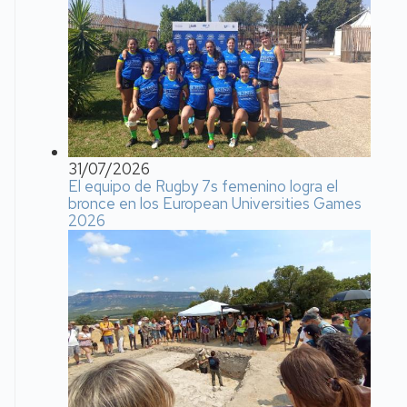
31/07/2026
El equipo de Rugby 7s femenino logra el
bronce en los European Universities Games
2026