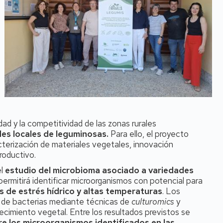
ad y la competitividad de las zonas rurales
des locales de leguminosas.
Para ello, el proyecto
acterización de materiales vegetales, innovación
roductivo.
el
estudio del microbioma asociado a variedades
 permitirá identificar microorganismos con potencial para
s de estrés hídrico y altas temperaturas
. Los
to de bacterias mediante técnicas de
culturomics
y
cimiento vegetal. Entre los resultados previstos se
re los microorganismos identificados en las