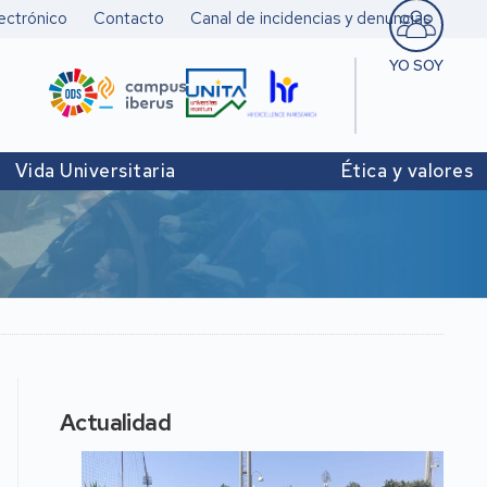
ectrónico
Contacto
Canal de incidencias y denuncias
YO SOY
Estudiant
Pers. doc
Vida Universitaria
Ética y valores
investigad
Pers. Técn
y de Admó
Institucio
Actualidad