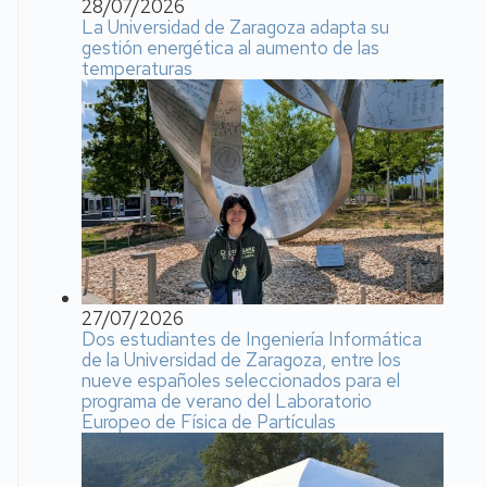
28/07/2026
La Universidad de Zaragoza adapta su
gestión energética al aumento de las
temperaturas
27/07/2026
Dos estudiantes de Ingeniería Informática
de la Universidad de Zaragoza, entre los
nueve españoles seleccionados para el
programa de verano del Laboratorio
Europeo de Física de Partículas