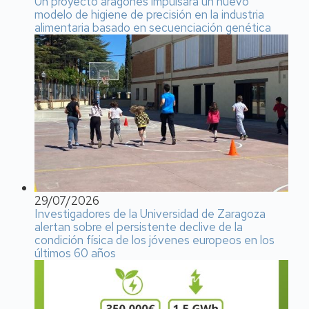
Un proyecto aragonés impulsará un nuevo
modelo de higiene de precisión en la industria
alimentaria basado en secuenciación genética
29/07/2026
Investigadores de la Universidad de Zaragoza
alertan sobre el persistente declive de la
condición física de los jóvenes europeos en los
últimos 60 años