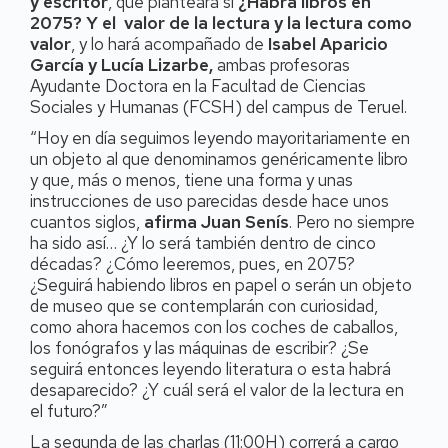
y escritor
, que planteará si
¿Habrá libros en
2075? Y el valor de la lectura y la lectura como
valor
, y lo hará acompañado de
Isabel Aparicio
García y Lucía Lizarbe,
ambas profesoras
Ayudante Doctora en la Facultad de Ciencias
Sociales y Humanas (FCSH) del campus de Teruel.
“Hoy en día seguimos leyendo mayoritariamente en
un objeto al que denominamos genéricamente libro
y que, más o menos, tiene una forma y unas
instrucciones de uso parecidas desde hace unos
cuantos siglos,
afirma Juan Senís
. Pero no siempre
ha sido así… ¿Y lo será también dentro de cinco
décadas? ¿Cómo leeremos, pues, en 2075?
¿Seguirá habiendo libros en papel o serán un objeto
de museo que se contemplarán con curiosidad,
como ahora hacemos con los coches de caballos,
los fonógrafos y las máquinas de escribir? ¿Se
seguirá entonces leyendo literatura o esta habrá
desaparecido? ¿Y cuál será el valor de la lectura en
el futuro?”
La segunda de las charlas (11:00H) correrá a cargo