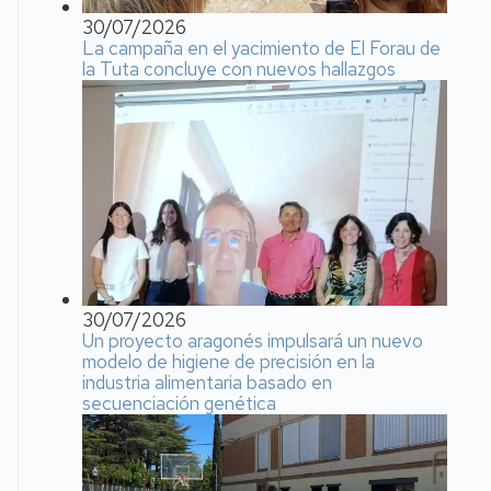
30/07/2026
La campaña en el yacimiento de El Forau de
la Tuta concluye con nuevos hallazgos
30/07/2026
Un proyecto aragonés impulsará un nuevo
modelo de higiene de precisión en la
industria alimentaria basado en
secuenciación genética