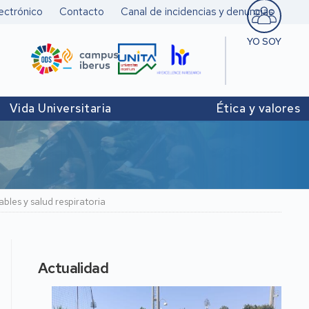
ectrónico
Contacto
Canal de incidencias y denuncias
YO SOY
Estudiant
Pers. doc
Vida Universitaria
Ética y valores
investigad
Pers. Técn
y de Admó
Institucio
bles y salud respiratoria
Actualidad