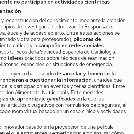
ente no participan en actividades científicas
.
mentación
 y reconstrucción del conocimiento, mediante la creación
principios de Investigación e Innovación Responsable
iva, ética y de acceso abierto. Entre estas acciones se
umnado y otra para profesorado),
píldoras de
nto crítico) y la
campaña en redes sociales
Casos Clínicos de la Sociedad Española de Cardiología.
o talleres prácticos sobre técnicas de reanimación
iratorias, esenciales en situaciones de emergencia.
 del proyecto ha buscado
desarrollar y fomentar la
rendieran a cuestionar la información
, una idea que
de la participación en eventos y ferias científicas. Entre
ación Alimentaria, Nutricional y Enfermedades
ías de aprendizaje
gamificadas
en la que los
s: artículos divulgativos con formularios de preguntas, el
ape room virtual basado en un caso clínico y actividades
o innovador basado en la proyección de una película
en el que estudiantes y expertos pudieron analizar cómo