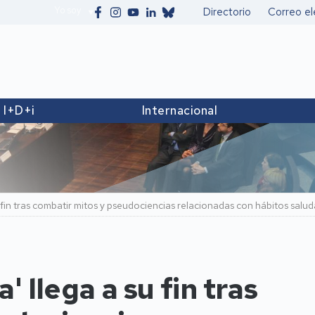
Yo soy
Directorio
Correo el
Secundario
I+D+i
Internacional
u fin tras combatir mitos y pseudociencias relacionadas con hábitos saluda
' llega a su fin tras