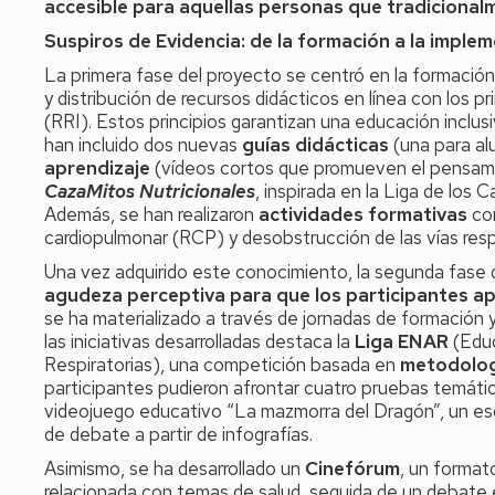
accesible para aquellas personas que tradicionalm
Suspiros de Evidencia: de la formación a la imple
La primera fase del proyecto se centró en la formación
y distribución de recursos didácticos en línea con los 
(RRI). Estos principios garantizan una educación inclus
han incluido dos nuevas
guías didácticas
(una para al
aprendizaje
(vídeos cortos que promueven el pensamie
CazaMitos Nutricionales
, inspirada en la Liga de los 
Además, se han realizaron
actividades formativas
com
cardiopulmonar (RCP) y desobstrucción de las vías resp
Una vez adquirido este conocimiento, la segunda fase
agudeza perceptiva para que los participantes ap
se ha materializado a través de jornadas de formación y 
las iniciativas desarrolladas destaca la
Liga ENAR
(Educ
Respiratorias), una competición basada en
metodolog
participantes pudieron afrontar cuatro pruebas temática
videojuego educativo “La mazmorra del Dragón”, un esc
de debate a partir de infografías.
Asimismo, se ha desarrollado un
Cinefórum
, un format
relacionada con temas de salud, seguida de un debate 