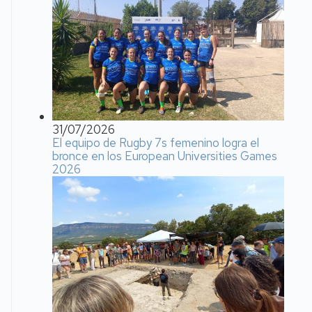
31/07/2026
El equipo de Rugby 7s femenino logra el
bronce en los European Universities Games
2026