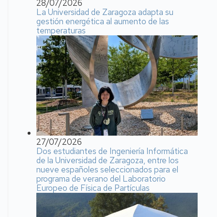
28/07/2026
La Universidad de Zaragoza adapta su
gestión energética al aumento de las
temperaturas
27/07/2026
Dos estudiantes de Ingeniería Informática
de la Universidad de Zaragoza, entre los
nueve españoles seleccionados para el
programa de verano del Laboratorio
Europeo de Física de Partículas