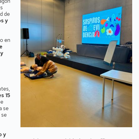
ragón
es
ad de
os y
do en
e
 y
ntes,
es 15
de
a se
, se
o y