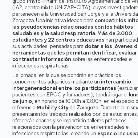
grupo Phyto-Pharm del Instituto Agroalimentario de A
(IA2, centro mixto UNIZAR-CITA), cuyos investigador
pertenecen a la Universidad San Jorge y a la Universid
Zaragoza. Una iniciativa ideada para
combatir los mit
las pseudociencias relacionadas con los hábitos
saludables y la salud respiratoria
.
Más de 3.000
estudiantes y 22 centros educativos
han participa
sus actividades, pensadas para
dotar a los jóvenes d
herramientas que les permitan identificar, evaluar
contrastar información
sobre las enfermedades e
infecciones respiratorias.
La jornada, en la que se pondrán en práctica los
conocimientos adquiridos mediante un
intercambio
intergeneracional entre los participantes
(estudia
pacientes con EPOC y fumadores), tendrá lugar el
lun
de junio
, en horario de 10:00h a 13:00h, en el espacio 
referencia
Mobility City
de Zaragoza. Durante la mism
presentarán los trabajos realizados por los estudiantes
ofrecerán charlas y se impartirán talleres prácticos
relacionados con la prevención de enfermedades e
infecciones respiratorias, creando un
espacio inclusiv