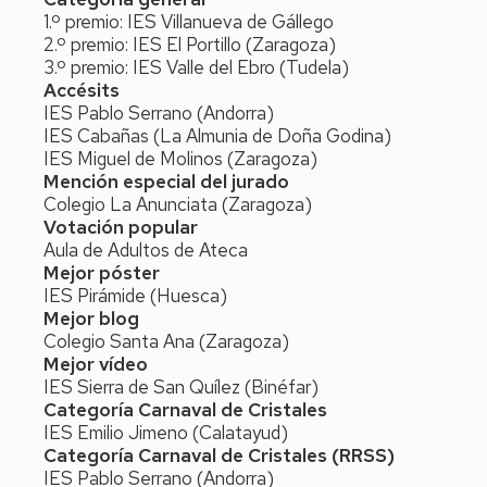
1.º premio: IES Villanueva de Gállego
2.º premio: IES El Portillo (Zaragoza)
3.º premio: IES Valle del Ebro (Tudela)
Accésits
IES Pablo Serrano (Andorra)
IES Cabañas (La Almunia de Doña Godina)
IES Miguel de Molinos (Zaragoza)
Mención especial del jurado
Colegio La Anunciata (Zaragoza)
Votación popular
Aula de Adultos de Ateca
Mejor póster
IES Pirámide (Huesca)
Mejor blog
Colegio Santa Ana (Zaragoza)
Mejor vídeo
IES Sierra de San Quílez (Binéfar)
Categoría Carnaval de Cristales
IES Emilio Jimeno (Calatayud)
Categoría Carnaval de Cristales (RRSS)
IES Pablo Serrano (Andorra)