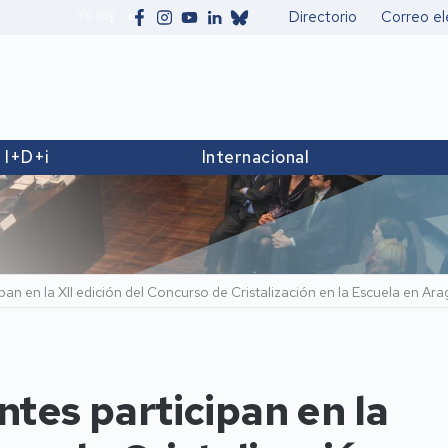
Yo soy
Directorio
Correo el
Secundario
I+D+i
Internacional
an en la XII edición del Concurso de Cristalización en la Escuela en Ar
tes participan en la