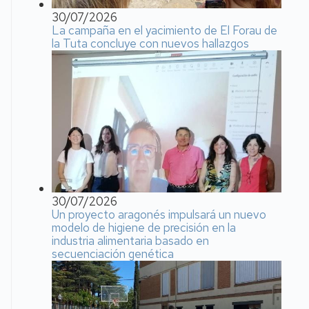
30/07/2026
La campaña en el yacimiento de El Forau de
la Tuta concluye con nuevos hallazgos
30/07/2026
Un proyecto aragonés impulsará un nuevo
modelo de higiene de precisión en la
industria alimentaria basado en
secuenciación genética