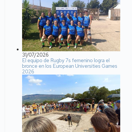
31/07/2026
El equipo de Rugby 7s femenino logra el
bronce en los European Universities Games
2026