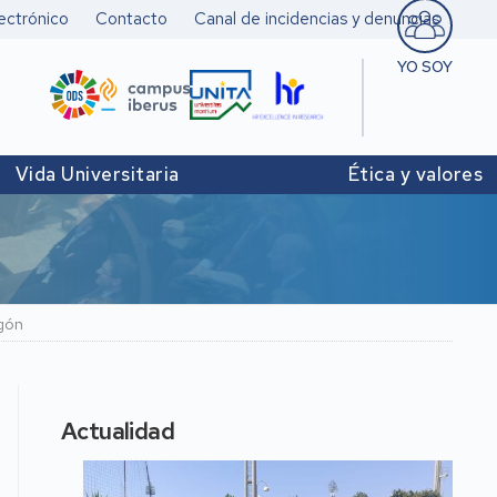
ectrónico
Contacto
Canal de incidencias y denuncias
YO SOY
Estudiant
Pers. doc
Vida Universitaria
Ética y valores
investigad
Pers. Técn
y de Admó
Institucio
agón
Actualidad