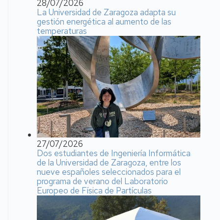
28/07/2026
La Universidad de Zaragoza adapta su
gestión energética al aumento de las
temperaturas
27/07/2026
Dos estudiantes de Ingeniería Informática
de la Universidad de Zaragoza, entre los
nueve españoles seleccionados para el
programa de verano del Laboratorio
Europeo de Física de Partículas