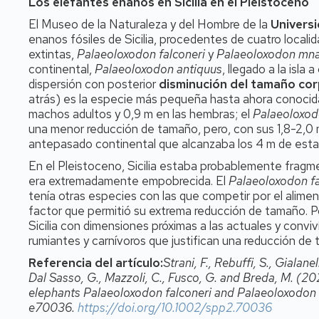
Los elefantes enanos en Sicilia en el Pleistoceno
El Museo de la Naturaleza y del Hombre de la
Univers
enanos fósiles de Sicilia, procedentes de cuatro locali
extintas,
Palaeoloxodon falconeri
y
Palaeoloxodon mna
continental,
Palaeoloxodon antiquus
, llegado a la isl
dispersión con posterior
disminución del tamaño cor
atrás) es la especie más pequeña hasta ahora conocida
machos adultos y 0,9 m en las hembras; el
Palaeoloxod
una menor reducción de tamaño, pero, con sus 1,8-2,0 m 
antepasado continental que alcanzaba los 4 m de esta
En el Pleistoceno, Sicilia estaba probablemente frag
era extremadamente empobrecida. El
Palaeoloxodon fa
tenía otras especies con las que competir por el alim
factor que permitió su extrema reducción de tamaño. Por
Sicilia con dimensiones próximas a las actuales y conv
rumiantes y carnívoros que justifican una reducción d
Referencia del artículo:
Strani, F., Rebuffi, S., Gialanel
Dal Sasso, G., Mazzoli, C., Fusco, G. and Breda, M. (20
elephants Palaeoloxodon falconeri and Palaeoloxodon mna
e70036.
https://doi.org/10.1002/spp2.70036