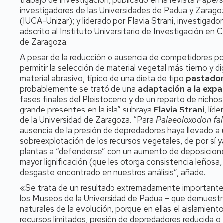
trabajo de investigación, publicado en la revista
Papers
investigadores de las Universidades de Padua y Zaragoz
(IUCA-Unizar); y liderado por Flavia Strani, investigad
adscrito al Instituto Universitario de Investigación en
de Zaragoza.
A pesar de la reducción o ausencia de competidores por
permitir la selección de material vegetal más tierno y 
material abrasivo, típico de una dieta de tipo
pastado
probablemente se trató de una
adaptación a la expa
fases finales del Pleistoceno y de un reparto de nichos
grande presentes en la isla” subraya
Flavia Strani
, líd
de la Universidad de Zaragoza. “Para
Palaeoloxodon fal
ausencia de la presión de depredadores haya llevado a
sobreexplotación de los recursos vegetales, de por sí y
plantas a “defenderse” con un aumento de deposiciones
mayor lignificación (que les otorga consistencia leñosa,
desgaste encontrado en nuestros análisis”, añade.
«Se trata de un resultado extremadamente importante
los Museos de la Universidad de Padua – que demuestra
naturales de la evolución, porque en ellas el aislamient
recursos limitados, presión de depredadores reducida 