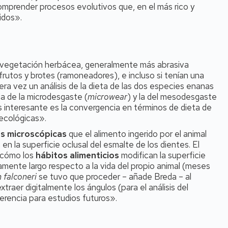
omprender procesos evolutivos que, en el más rico y
idos».
 vegetación herbácea, generalmente más abrasiva
 frutos y brotes (ramoneadores), e incluso si tenían una
ra vez un análisis de la dieta de las dos especies enanas
 la de la microdesgaste (
microwear
) y la del mesodesgaste
ás interesante es la convergencia en términos de dieta de
 ecológicas».
as microscópicas
que el alimento ingerido por el animal
 en la superficie oclusal del esmalte de los dientes. El
 cómo los
hábitos alimenticios
modifican la superficie
amente largo respecto a la vida del propio animal (meses
 falconeri
se tuvo que proceder – añade Breda – al
aer digitalmente los ángulos (para el análisis del
rencia para estudios futuros».