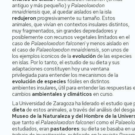
antiguo y más pequeño) y
Palaeoloxodon
mnaidriensis
que, al quedar aislados en la isla
redujeron
progresivamente su tamaño. Estos
animales, que vivían en contextos insulares distintos,
muy fragmentados, sin grandes depredadores y
posiblemente con recursos vegetales limitados en el
caso de
Palaeoloxodon falconeri
y menos aislado en
el caso de
Palaeoloxodon mnaidriensis
, son unos de
los ejemplos iconicos de la
evolución
de las especies
en islas. Por lo tanto, el estudio de su dieta y sus
adaptaciones constituyen hoy una ventana
privilegiada para entender los mecanismos de la
evolución de especies
fósiles en distintos
ambientes insulares
,
útil para entender las respuestas 
cambios
ambientales y climáticos
en curso.
La Universidad de Zaragoza ha liderado el estudio que 
dieta
de estos animales, a través del análisis del desga
Museo de la Naturaleza y del Hombre de la Unive
que tanto el
Palaeoloxodon falconeri
como el
Palaeolo
estudiados, eran
pastadores
: su dieta se basaba en