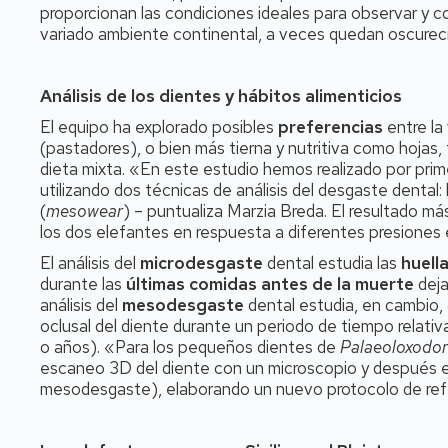
proporcionan las condiciones ideales para observar y c
variado ambiente continental, a veces quedan oscurec
Análisis de los dientes y hábitos alimenticios
El equipo ha explorado posibles
preferencias
entre la
(pastadores), o bien más tierna y nutritiva como hojas,
dieta mixta. «En este estudio hemos realizado por prime
utilizando dos técnicas de análisis del desgaste dental:
(
mesowear
) – puntualiza Marzia Breda. El resultado m
los dos elefantes en respuesta a diferentes presiones
El análisis del
microdesgaste
dental estudia las
huell
durante las
últimas comidas antes de la muerte
deja
análisis del
mesodesgaste
dental estudia, en cambio,
oclusal del diente durante un periodo de tiempo relativ
o años). «Para los pequeños dientes de
Palaeoloxodon
escaneo 3D del diente con un microscopio y después extr
mesodesgaste), elaborando un nuevo protocolo de refe