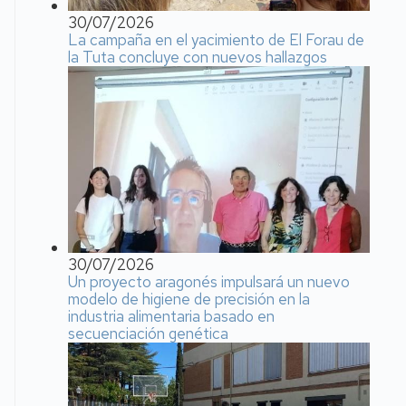
30/07/2026
La campaña en el yacimiento de El Forau de
la Tuta concluye con nuevos hallazgos
30/07/2026
Un proyecto aragonés impulsará un nuevo
modelo de higiene de precisión en la
industria alimentaria basado en
secuenciación genética