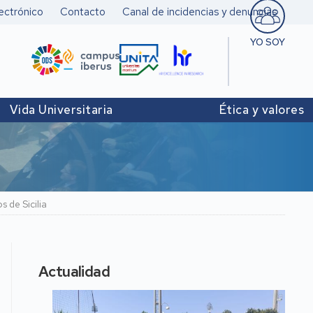
ectrónico
Contacto
Canal de incidencias y denuncias
YO SOY
Estudiant
Pers. doc
Vida Universitaria
Ética y valores
investigad
Pers. Técn
y de Admó
Institucio
 de Sicilia
Actualidad