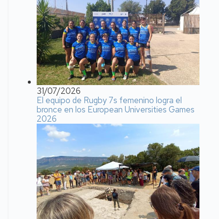
31/07/2026
El equipo de Rugby 7s femenino logra el
bronce en los European Universities Games
2026