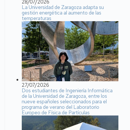
28/07/2026
La Universidad de Zaragoza adapta su
gestión energética al aumento de las
temperaturas
27/07/2026
Dos estudiantes de Ingeniería Informática
de la Universidad de Zaragoza, entre los
nueve españoles seleccionados para el
programa de verano del Laboratorio
Europeo de Física de Partículas