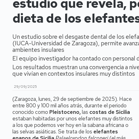
estudio que revela, p
dieta de los elefante
Un estudio sobre el desgaste dental de los elefan
(IUCA-Universidad de Zaragoza), permite avanza
ambientes insulares
El equipo investigador ha contado con personal 
Los resultados muestran una convergencia a nivel
que vivían en contextos insulares muy distintos
29/09/2025
(Zaragoza, lunes, 29 de septiembre de 2025). Hace
entre 800 y 100 mil años atrás, durante el periodo
conocido como
Pleistoceno,
las
costas de Sicilia
estaban habitadas por unos elefantes muy distintos
a los que podemos ver hoy en la sabana africana o
las selvas asiáticas. Se trata de los
elefantes
enanos de Sicilia
Palaeloxodon falconeri
(el más