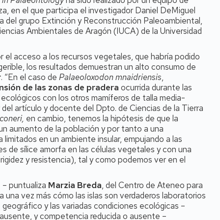
 in Palaeontology
ha sido realizado por un equipo de
a, en el que participa el investigador Daniel DeMiguel
ora del grupo Extinción y Reconstrucción Paleoambiental,
 Ciencias Ambientales de Aragón (IUCA) de la Universidad
 el acceso a los recursos vegetales, que habría podido
digerible, los resultados demuestran un alto consumo de
r
. “En el caso de
Palaeoloxodon mnaidriensis
,
nsión de las zonas de pradera
ocurrida durante las
 ecológicos con los otros mamíferos de talla media-
er del artículo y docente del Dpto. de Ciencias de la Tierra
coneri,
en cambio, tenemos la hipótesis de que la
 un aumento de la población y por tanto a una
a limitados en un ambiente insular, empujando a las
 de sílice amorfa en las células vegetales y con una
 rigidez y resistencia), tal y como podemos ver en el
 – puntualiza
Marzia Breda
, del Centro de Ateneo para
 una vez más cómo las islas son verdaderos laboratorios
o geográfico y las variadas condiciones ecológicas –
o ausente, y competencia reducida o ausente –