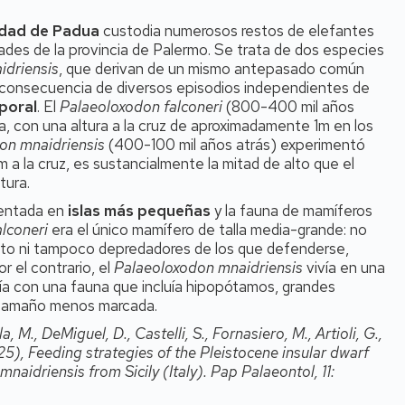
idad de Padua
custodia numerosos restos de elefantes
dades de la provincia de Palermo. Se trata de dos especies
idriensis
, que derivan de un mismo antepasado común
a a consecuencia de diversos episodios independientes de
poral
. El
Palaeoloxodon falconeri
(800-400 mil años
, con una altura a la cruz de aproximadamente 1m en los
on mnaidriensis
(400-100 mil años atrás) experimentó
a la cruz, es sustancialmente la mitad de alto que el
tura.
mentada en
islas más pequeñas
y la fauna de mamíferos
lconeri
era el único mamífero de talla media-grande: no
ento ni tampoco depredadores de los que defenderse,
 el contrario, el
Palaeoloxodon mnaidriensis
vivía en una
ivía con una fauna que incluía hipopótamos, grandes
e tamaño menos marcada.
la, M., DeMiguel, D., Castelli, S., Fornasiero, M., Artioli, G.,
25), Feeding strategies of the Pleistocene insular dwarf
idriensis from Sicily (Italy). Pap Palaeontol, 11: