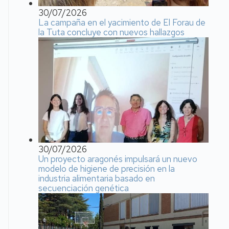
30/07/2026
La campaña en el yacimiento de El Forau de
la Tuta concluye con nuevos hallazgos
30/07/2026
Un proyecto aragonés impulsará un nuevo
modelo de higiene de precisión en la
industria alimentaria basado en
secuenciación genética