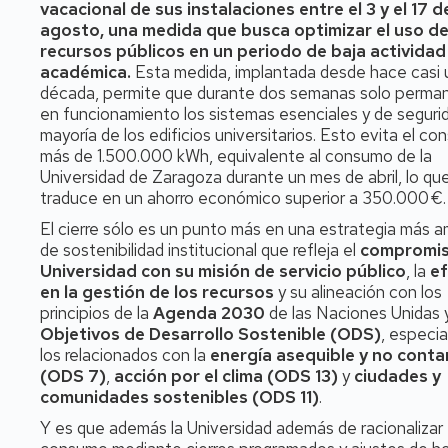
vacacional de sus instalaciones entre el 3 y el 17 d
agosto, una medida que busca optimizar el uso d
recursos públicos en un periodo de baja actividad
académica.
Esta medida, implantada desde hace casi 
década, permite que durante dos semanas solo perma
en funcionamiento los sistemas esenciales y de segurid
mayoría de los edificios universitarios. Esto evita el c
más de 1.500.000 kWh, equivalente al consumo de la
Universidad de Zaragoza durante un mes de abril, lo qu
traduce en un ahorro económico superior a 350.000 €.
El cierre sólo es un punto más en una estrategia más a
de sostenibilidad institucional que refleja el
compromis
Universidad con su misión de servicio público
, la
ef
en la gestión de los recursos
y su alineación con los
principios de la
Agenda 2030
de las Naciones Unidas y
Objetivos de Desarrollo Sostenible (ODS)
, especi
los relacionados con la
energía asequible y no cont
(ODS 7)
,
acción por el clima (ODS 13)
y
ciudades y
comunidades sostenibles (ODS 11)
.
Y es que además la Universidad además de racionalizar 