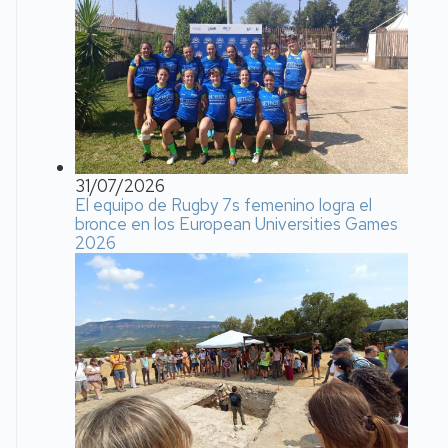
31/07/2026
El equipo de Rugby 7s femenino logra el
bronce en los European Universities Games
2026