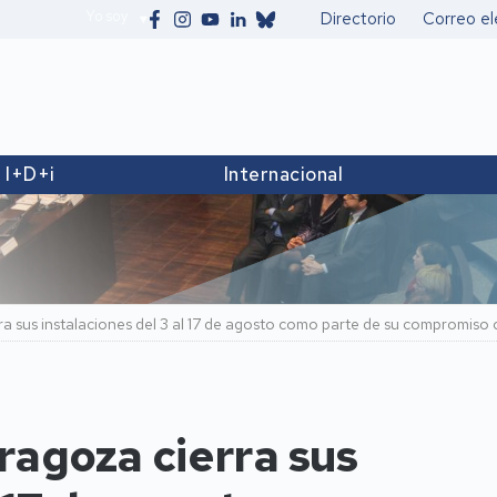
Yo soy
Directorio
Correo el
Secundario
I+D+i
Internacional
a sus instalaciones del 3 al 17 de agosto como parte de su compromiso c
ragoza cierra sus