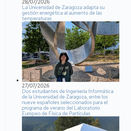
28/07/2026
La Universidad de Zaragoza adapta su
gestión energética al aumento de las
temperaturas
27/07/2026
Dos estudiantes de Ingeniería Informática
de la Universidad de Zaragoza, entre los
nueve españoles seleccionados para el
programa de verano del Laboratorio
Europeo de Física de Partículas