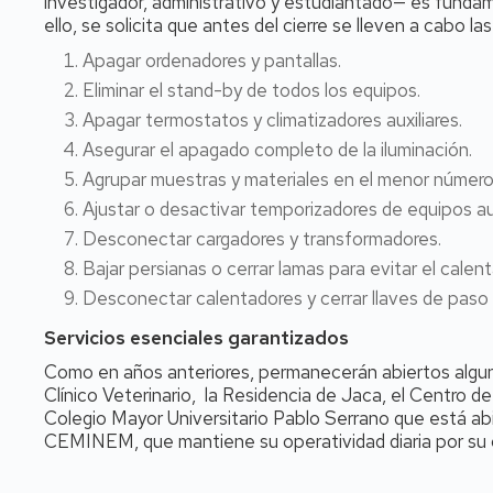
investigador, administrativo y estudiantado— es fundame
ello, se solicita que antes del cierre se lleven a cabo la
Apagar ordenadores y pantallas.
Eliminar el stand-by de todos los equipos.
Apagar termostatos y climatizadores auxiliares.
Asegurar el apagado completo de la iluminación.
Agrupar muestras y materiales en el menor número 
Ajustar o desactivar temporizadores de equipos a
Desconectar cargadores y transformadores.
Bajar persianas o cerrar lamas para evitar el cale
Desconectar calentadores y cerrar llaves de paso e
Servicios esenciales garantizados
Como en años anteriores, permanecerán abiertos alguno
Clínico Veterinario, la Residencia de Jaca, el Centro 
Colegio Mayor Universitario Pablo Serrano que está abi
CEMINEM, que mantiene su operatividad diaria por su c