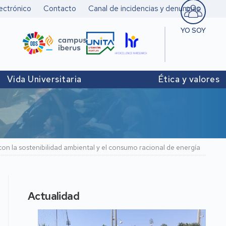
ectrónico
Contacto
Canal de incidencias y denuncias
YO SOY
Estudiant
Pers. doc
Vida Universitaria
Ética y valores
investigad
Pers. Técn
y de Admó
Institucio
on la sostenibilidad ambiental y el consumo racional de energía
Actualidad