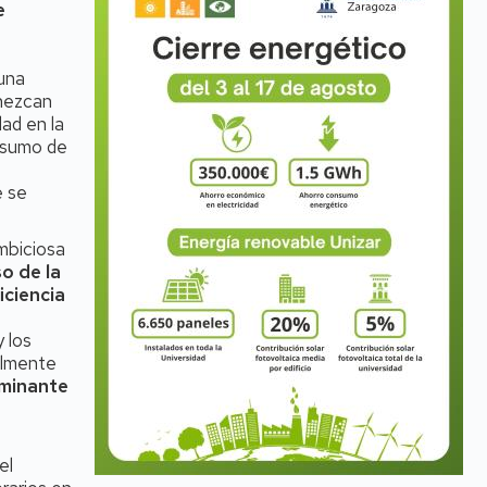
e
e
una
nezcan
ad en la
onsumo de
e se
mbiciosa
o de la
iciencia
 los
almente
aminante
el