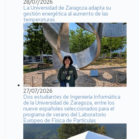
28/07/2026
La Universidad de Zaragoza adapta su
gestión energética al aumento de las
temperaturas
27/07/2026
Dos estudiantes de Ingeniería Informática
de la Universidad de Zaragoza, entre los
nueve españoles seleccionados para el
programa de verano del Laboratorio
Europeo de Física de Partículas