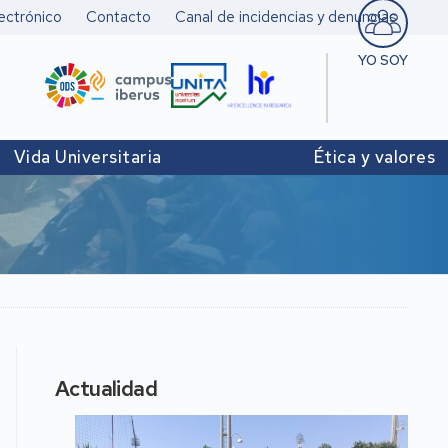
ectrónico
Contacto
Canal de incidencias y denuncias
YO SOY
Estudiant
Pers. doc
Vida Universitaria
Ética y valores
investigad
Pers. Técn
y de Admó
Institucio
Actualidad