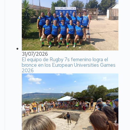
31/07/2026
El equipo de Rugby 7s femenino logra el
bronce en los European Universities Games
2026