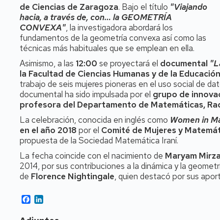
de Ciencias de Zaragoza
. Bajo el título
"Viajando
hacia, a través de, con… la GEOMETRÍA
CONVEXA"
, la investigadora abordará los
fundamentos de la geometría convexa así como las
técnicas más habituales que se emplean en ella.
Asimismo, a las
12:00
se proyectará el
documental
"L
la Facultad de Ciencias Humanas y de la Educació
trabajo de seis mujeres pioneras en el uso social de da
documental ha sido impulsada por el
grupo de innova
profesora del Departamento de Matemáticas,
Ra
La celebración, conocida en inglés como
Women in Ma
en el año 2018
por el
Comité de Mujeres y Matemáti
propuesta de la Sociedad Matemática Iraní.
La fecha coincide con el nacimiento de
Maryam Mirza
2014, por sus contribuciones a la dinámica y la geomet
de
Florence Nightingale
, quien destacó por sus aport
Facebook
LinkedIn