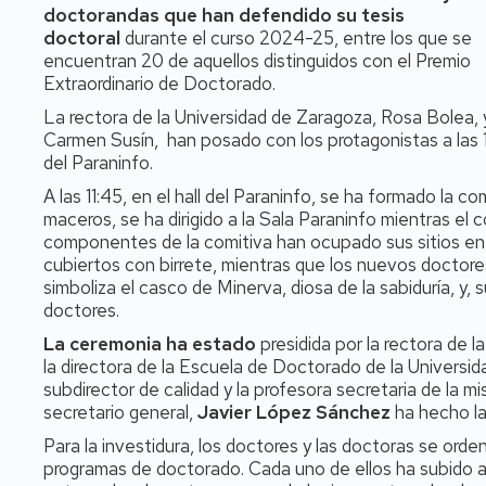
doctorandas que han defendido su tesis
doctoral
durante el curso 2024-25, entre los que se
encuentran 20 de aquellos distinguidos con el Premio
Extraordinario de Doctorado.
La rectora de la Universidad de Zaragoza, Rosa Bolea, 
Carmen Susín, han posado con los protagonistas a las 11
del Paraninfo.
A las
11:45, en el hall del Paraninfo, se ha formado la 
maceros, se ha dirigido a la Sala Paraninfo mientras el 
componentes de la comitiva han ocupado sus sitios en 
cubiertos con birrete, mientras que los nuevos doctores
simboliza el casco de Minerva, diosa de la sabiduría, y, 
doctores.
La ceremonia ha estado
presidida por la rectora de 
la directora de la Escuela de Doctorado de la Universi
subdirector de calidad y la profesora secretaria de la m
secretario general,
Javier López Sánchez
ha hecho la
Para la investidura, los doctores y las doctoras se ord
programas de doctorado. Cada uno de ellos ha subido al