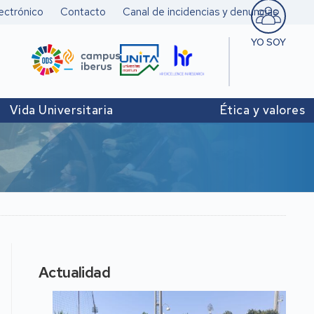
ectrónico
Contacto
Canal de incidencias y denuncias
YO SOY
Estudiant
Pers. doc
Vida Universitaria
Ética y valores
investigad
Pers. Técn
y de Admó
Institucio
Actualidad