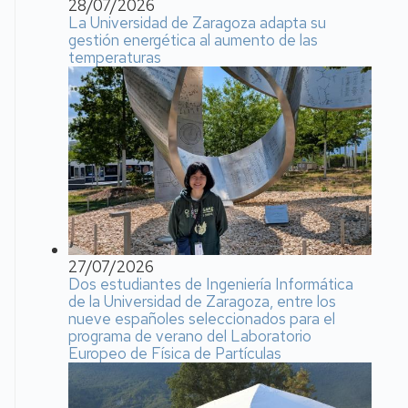
28/07/2026
La Universidad de Zaragoza adapta su
gestión energética al aumento de las
temperaturas
27/07/2026
Dos estudiantes de Ingeniería Informática
de la Universidad de Zaragoza, entre los
nueve españoles seleccionados para el
programa de verano del Laboratorio
Europeo de Física de Partículas