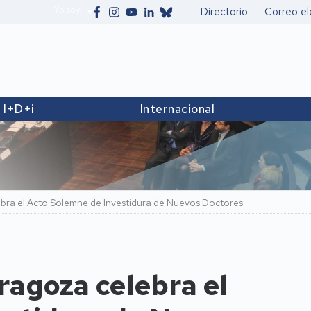
Yo soy
Directorio
Correo el
Secundario
I+D+i
Internacional
bra el Acto Solemne de Investidura de Nuevos Doctores
ragoza celebra el