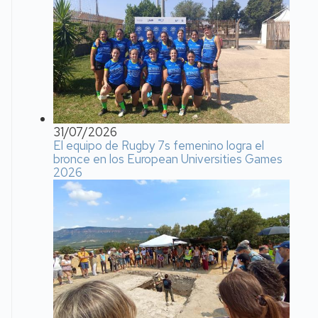
31/07/2026
El equipo de Rugby 7s femenino logra el
bronce en los European Universities Games
2026