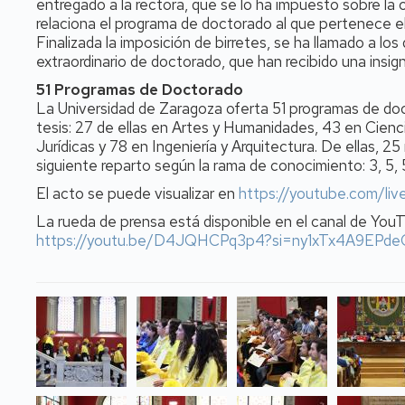
entregado a la rectora, que se lo ha impuesto sobre la 
relaciona el programa de doctorado al que pertenece e
Finalizada la imposición de birretes, se ha llamado a l
extraordinario de doctorado, que han recibido una insig
51 Programas de Doctorado
La Universidad de Zaragoza oferta 51 programas de doc
tesis: 27 de ellas en Artes y Humanidades, 43 en Cienci
Jurídicas y 78 en Ingeniería y Arquitectura. De ellas, 2
siguiente reparto según la rama de conocimiento: 3, 5, 
El acto se puede visualizar en
https://youtube.com/l
La rueda de prensa está disponible en el canal de You
https://youtu.be/D4JQHCPq3p4?si=ny1xTx4A9EPde