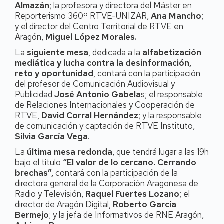
Almazán
; la profesora y directora del Máster en
Reporterismo 360º RTVE-UNIZAR,
Ana Mancho
;
y el director del Centro Territorial de RTVE en
Aragón,
Miguel López Morales.
La
siguiente mesa
, dedicada a la
alfabetización
mediática y lucha contra la desinformación,
reto y oportunidad
, contará con la participación
del profesor de Comunicación Audiovisual y
Publicidad
José Antonio Gabela
s; el responsable
de Relaciones Internacionales y Cooperación de
RTVE,
David Corral Hernández
; y la responsable
de comunicación y captación de RTVE Instituto,
Silvia García Vega
.
La
última mesa redonda
, que tendrá lugar a las 19h
bajo el título
“El valor de lo cercano. Cerrando
brechas”,
contará con la participación de la
directora general de la Corporación Aragonesa de
Radio y Televisión,
Raquel Fuertes Lozano
; el
director de Aragón Digital,
Roberto García
Bermejo
; y la jefa de Informativos de RNE Aragón,