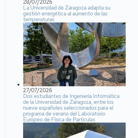
28/07/2026
La Universidad de Zaragoza adapta su
gestión energética al aumento de las
temperaturas
27/07/2026
Dos estudiantes de Ingeniería Informática
de la Universidad de Zaragoza, entre los
nueve españoles seleccionados para el
programa de verano del Laboratorio
Europeo de Física de Partículas