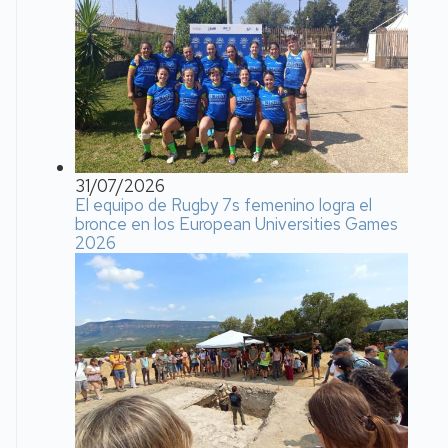
31/07/2026
El equipo de Rugby 7s femenino logra el
bronce en los European Universities Games
2026