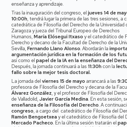
enseñanza y aprendizaje.
Tras la inauguración del congreso, el
jueves 14 de may
10:00h
, tendrá lugar la primera de las tres sesiones, a 
catedrática de Filosofía del Derecho de la Universidad 
Zaragoza y jueza del Tribunal Europeo de Derechos
Humanos,
María Elósegui Itxaso
y el catedrático de F
Derecho y decano de la Facultad de Derecho de la Uni
Sevilla,
Fernando Llano Alonso
. Abordarán la
importa
argumentación jurídica en la formación de los fut
así como el
papel de la IA en la enseñanza del Dere
Después, la jornada continuará a las
11:30h
con la
lect
fallo sobre la mejor tesis doctoral.
La jornada del
viernes 15 de mayo
arrancará a las
9:3
profesora de Filosofía del Derecho y decana de la Facu
Álvarez González
, y el profesor de Filosofía del Der
de Valladolid,
Javier García Medina
. En esta sesión, s
enseñanza de la Filosofía del Derecho
. A continuaci
congreso
, a cargo del catedrático de Filosofía del De
Ramón Bengoetxea
y el catedrático de Filosofía del
Mercado Pacheco
. En la última sesión tratarán el
pape