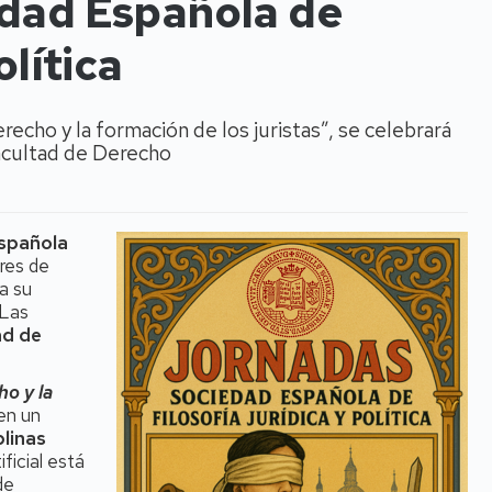
edad Española de
olítica
erecho y la formación de los juristas”, se celebrará
Facultad de Derecho
spañola
res de
a su
 Las
ad de
ho y la
en un
plinas
ificial está
de