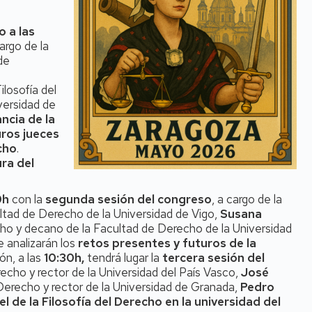
o a las
cargo de la
de
ilosofía del
versidad de
ncia de la
uros jueces
cho
.
ura del
0h
con la
segunda sesión del congreso
, a cargo de la
ltad de Derecho de la Universidad de Vigo,
Susana
echo y decano de la Facultad de Derecho de la Universidad
e analizarán los
retos presentes y futuros de la
ón, a las
10:30h,
tendrá lugar la
tercera sesión del
recho y rector de la Universidad del País Vasco,
José
 Derecho y rector de la Universidad de Granada,
Pedro
l de la Filosofía del Derecho en la universidad del