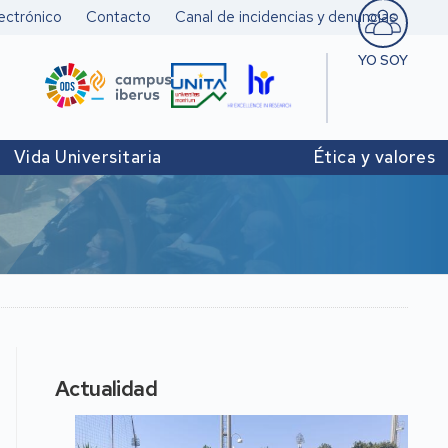
ectrónico
Contacto
Canal de incidencias y denuncias
YO SOY
Estudiant
Pers. doc
Vida Universitaria
Ética y valores
investigad
Pers. Técn
y de Admó
Institucio
Actualidad