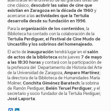
adentrarse en el universo de las grandes divas del
cine clásico,
descubrir las salas de cine que
existían en Zaragoza en la década de 1960
y
acercarse a las
actividades que la Tertulia
desarrolla desde su fundación en 1996
.
Para la
organización de los contenidos
, la
Biblioteca ha contado con la colaboración de la
Tertulia Perdiguer, el Festival de Cine Mudo de
Uncastillo y los sobrinos del homenajeado.
El acto de
inauguración
tendrá lugar en el
salón
de actos de la biblioteca
este jueves
7 de mayo
a las 18:30 horas
y contará con la participación de
la profesora del Departamento de Historia del Arte
de la Universidad de Zaragoza,
Amparo Martínez
;
la directora de la Biblioteca de Humanidades María
Moliner,
Conchita Giménez Baratech
; la sobrina
de Ramón Perdiguer,
Belén Teruel Perdiguer
, y el
secretario y socio fundador de la Tertulia Perdiguer,
José Laporta
.
Facebook
LinkedIn