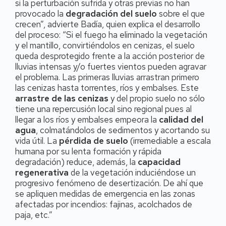
si la perturbación sufrida y otras previas no han
provocado la
degradación del suelo
sobre el que
crecen”, advierte Badía, quien explica el desarrollo
del proceso: “Si el fuego ha eliminado la vegetación
y el mantillo, convirtiéndolos en cenizas, el suelo
queda desprotegido frente a la acción posterior de
lluvias intensas y/o fuertes vientos pueden agravar
el problema. Las primeras lluvias arrastran primero
las cenizas hasta torrentes, ríos y embalses. Este
arrastre de las cenizas
y del propio suelo no sólo
tiene una repercusión local sino regional pues al
llegar a los ríos y embalses empeora la
calidad del
agua
, colmatándolos de sedimentos y acortando su
vida útil. La
pérdida de suelo
(irremediable a escala
humana por su lenta formación y rápida
degradación) reduce, además, la
capacidad
regenerativa
de la vegetación induciéndose un
progresivo fenómeno de desertización. De ahí que
se apliquen medidas de emergencia en las zonas
afectadas por incendios: fajinas, acolchados de
paja, etc.”