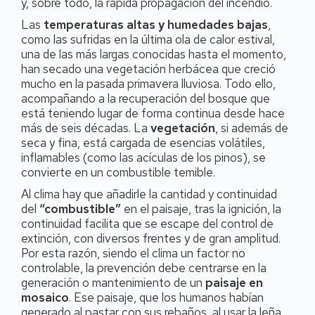
y, sobre todo, la rápida propagación del incendio.
Las
temperaturas altas y humedades bajas
,
como las sufridas en la última ola de calor estival,
una de las más largas conocidas hasta el momento,
han secado una vegetación herbácea que creció
mucho en la pasada primavera lluviosa. Todo ello,
acompañando a la recuperación del bosque que
está teniendo lugar de forma continua desde hace
más de seis décadas. La
vegetación
, si además de
seca y fina, está cargada de esencias volátiles,
inflamables (como las acículas de los pinos), se
convierte en un combustible temible.
Al clima hay que añadirle la cantidad y continuidad
del
“combustible”
en el paisaje, tras la ignición, la
continuidad facilita que se escape del control de
extinción, con diversos frentes y de gran amplitud.
Por esta razón, siendo el clima un factor no
controlable, la prevención debe centrarse en la
generación o mantenimiento de un
paisaje en
mosaico
. Ese paisaje, que los humanos habían
generado al pastar con sus rebaños, al usar la leña