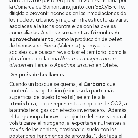
la iniciativa de pastoreo preventivo desarrollada por
la Comarca de Somontano, junto con SEO/Birdlife,
dirigida a prevenir incendios en las inmediaciones de
los núcleos urbanos y mejorar infraestructuras varias
asociadas a la lucha contra ellos con las ovejas
como aliadas. A ello se suman otras
fórmulas de
aprovechamiento
, como la producción de pellet
de biomasa en Serra (València), y proyectos
sociales que buscan revalorizar el territorio, como la
plataforma ciudadana
Nuestros bosques no se
olvidan
en Teruel o
Apadrina un olivo
en Oliete.
Después de las llamas
Cuando un bosque se quema, el
Carbono
que
contenía la vegetación (e incluso la parte más
superficial del suelo forestal) se emite a la
atmósfera
, lo que representa un aporte de CO2, a
la atmósfera, gas con efecto invernadero. “Además,
el fuego
empobrece
el conjunto del ecosistema al
volatilizarse el nitrógeno, al exportarse nutrientes a
través de las cenizas, erosionar el suelo con los
posteriores fenómenos de arroyada…”, destaca el