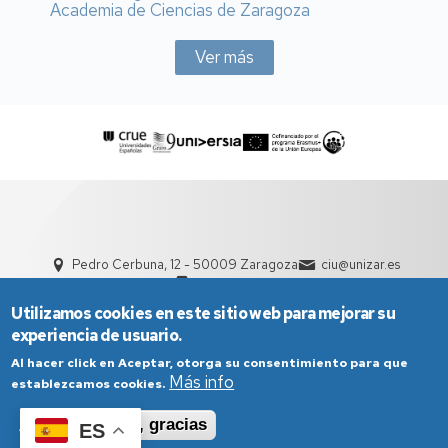
Academia de Ciencias de Zaragoza
Ver más
Pedro Cerbuna, 12 - 50009 Zaragoza
ciu@unizar.es
976 761 000
Utilizamos cookies en este sitio web para mejorar su
experiencia de usuario.
Al hacer click en Aceptar, otorga su consentimiento para que
Más info
establezcamos cookies.
Aceptar
No, gracias
ES
Aviso Legal
Condiciones generales de uso
Política de Privacidad
Política de Cookies