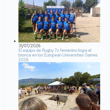
31/07/2026
El equipo de Rugby 7s femenino logra el
bronce en los European Universities Games
2026