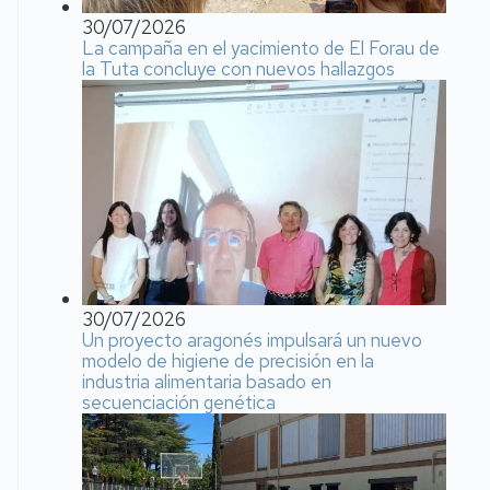
30/07/2026
La campaña en el yacimiento de El Forau de
la Tuta concluye con nuevos hallazgos
30/07/2026
Un proyecto aragonés impulsará un nuevo
modelo de higiene de precisión en la
industria alimentaria basado en
secuenciación genética