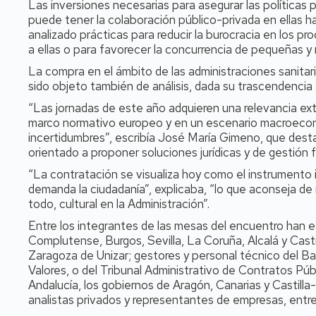
Las inversiones necesarias para asegurar las políticas 
puede tener la colaboración público-privada en ellas ha
analizado prácticas para reducir la burocracia en los pr
a ellas o para favorecer la concurrencia de pequeñas 
La compra en el ámbito de las administraciones sanitar
sido objeto también de análisis, dada su trascendencia s
“Las jornadas de este año adquieren una relevancia extr
marco normativo europeo y en un escenario macroecon
incertidumbres”, escribía José María Gimeno, que dest
orientado a proponer soluciones jurídicas y de gestión 
“La contratación se visualiza hoy como el instrumento 
demanda la ciudadanía”, explicaba, “lo que aconseja de 
todo, cultural en la Administración”.
Entre los integrantes de las mesas del encuentro han e
Complutense, Burgos, Sevilla, La Coruña, Alcalá y Ca
Zaragoza de Unizar; gestores y personal técnico del 
Valores, o del Tribunal Administrativo de Contratos Púb
Andalucía, los gobiernos de Aragón, Canarias y Casti
analistas privados y representantes de empresas, entre