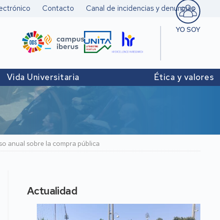
ectrónico
Contacto
Canal de incidencias y denuncias
YO SOY
Estudiant
Pers. doc
Vida Universitaria
Ética y valores
investigad
Pers. Técn
y de Admó
Institucio
so anual sobre la compra pública
Actualidad