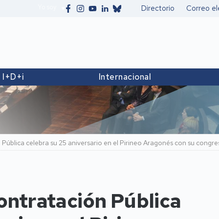
Yo soy
Directorio
Correo el
Secundario
I+D+i
Internacional
Pública celebra su 25 aniversario en el Pirineo Aragonés con su congre
ontratación Pública