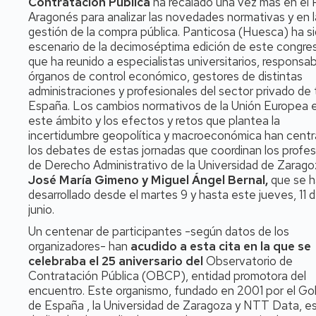
Contratación Pública
ha recalado una vez más en el P
Aragonés para analizar las novedades normativas y en l
gestión de la compra pública. Panticosa (Huesca) ha si
escenario de la decimoséptima edición de este congre
que ha reunido a especialistas universitarios, responsa
órganos de control económico, gestores de distintas
administraciones y profesionales del sector privado de
España. Los cambios normativos de la Unión Europea 
este ámbito y los efectos y retos que plantea la
incertidumbre geopolítica y macroeconómica han cent
los debates de estas jornadas que coordinan los profe
de Derecho Administrativo de la Universidad de Zarago
José María Gimeno y Miguel Ángel Bernal,
que se 
desarrollado desde el martes 9 y hasta este jueves, 11 
junio.
Un centenar de participantes -según datos de los
organizadores- han
acudido a esta cita en la que se
celebraba el 25 aniversario del
Observatorio de
Contratación Pública (OBCP), entidad promotora del
encuentro. Este organismo, fundado en 2001 por el Go
de España , la Universidad de Zaragoza y NTT Data, e