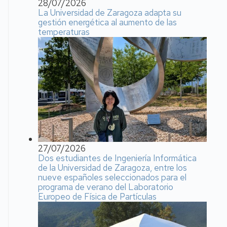
28/07/2026
La Universidad de Zaragoza adapta su
gestión energética al aumento de las
temperaturas
27/07/2026
Dos estudiantes de Ingeniería Informática
de la Universidad de Zaragoza, entre los
nueve españoles seleccionados para el
programa de verano del Laboratorio
Europeo de Física de Partículas