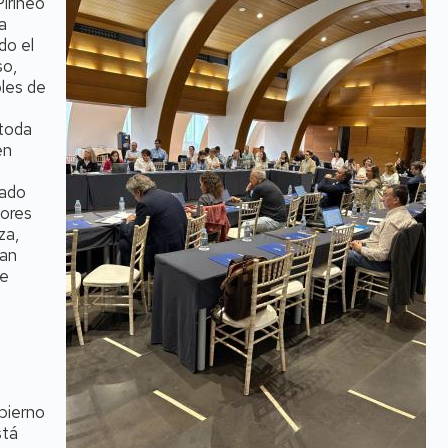
irineo
a
do el
so,
bles de
 toda
en
rado
sores
za,
han
de
bierno
stá