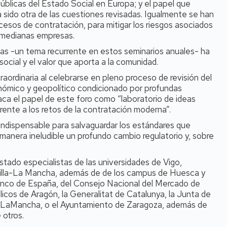
públicas del Estado Social en Europa; y el papel que
 sido otra de las cuestiones revisadas. Igualmente se han
ocesos de contratación, para mitigar los riesgos asociados
y medianas empresas.
ias -un tema recurrente en estos seminarios anuales- ha
ocial y el valor que aporta a la comunidad.
aordinaria al celebrarse en pleno proceso de revisión del
ómico y geopolítico condicionado por profundas
aca el papel de este foro como “laboratorio de ideas
frente a los retos de la contratación moderna”.
indispensable para salvaguardar los estándares que
manera ineludible un profundo cambio regulatorio y, sobre
stado especialistas de las universidades de Vigo,
stilla-La Mancha, además de de los campus de Huesca y
Banco de España, del Consejo Nacional del Mercado de
licos de Aragón, la Generalitat de Catalunya, la Junta de
lla-LaMancha, o el Ayuntamiento de Zaragoza, además de
 otros.