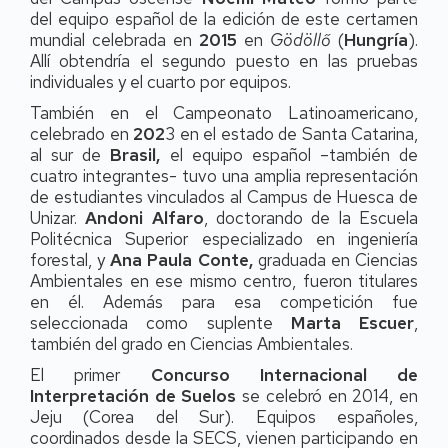
del equipo español de la edición de este certamen
mundial celebrada en
2015
en
Gödöllő
(
Hungría
).
Allí obtendría el segundo puesto en las pruebas
individuales y el cuarto por equipos.
También en el Campeonato Latinoamericano,
celebrado en
202
3 en el estado de Santa Catarina,
al sur de
Brasil,
el equipo español –también de
cuatro integrantes- tuvo una amplia representación
de estudiantes vinculados al Campus de Huesca de
Unizar.
Andoni Alfaro
, doctorando de la Escuela
Politécnica Superior especializado en ingeniería
forestal, y
Ana Paula Conte,
graduada en Ciencias
Ambientales en ese mismo centro, fueron titulares
en él. Además para esa competición fue
seleccionada como suplente
Marta Escuer
,
también del grado en Ciencias Ambientales.
El primer
Concurso Internacional de
Interpretación de Suelos
se celebró en 2014, en
Jeju (Corea del Sur). Equipos españoles,
coordinados desde la SECS, vienen participando en