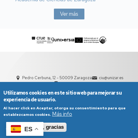
Ver más
Pedro Cerbuna, 12 - 50009 Zaragoza
ciu@unizar.es
976 761 000
Utilizamos cookies en este sitio web para mejorar su
experiencia de usuario.
Al hacer click en Aceptar, otorga su consentimiento para que
Más info
establezcamos cookies.
Aceptar
No, gracias
ES
Aviso Legal
Condiciones generales de uso
Política de Privacidad
Política de Cookies
Política de Accesibilidad