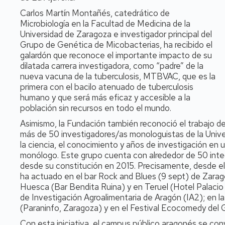
Carlos Martín Montañés, catedrático de
Microbiología en la Facultad de Medicina de la
Universidad de Zaragoza e investigador principal del
Grupo de Genética de Micobacterias, ha recibido el
galardón que reconoce el importante impacto de su
dilatada carrera investigadora, como “padre” de la
nueva vacuna de la tuberculosis, MTBVAC, que es la
primera con el bacilo atenuado de tuberculosis
humano y que será más eficaz y accesible a la
población sin recursos en todo el mundo.
Asimismo, la Fundación también reconoció el trabajo de
más de 50 investigadores/as monologuistas de la Univ
la ciencia, el conocimiento y años de investigación en 
monólogo. Este grupo cuenta con alrededor de 50 int
desde su constitución en 2015. Precisamente, desde 
ha actuado en el bar Rock and Blues (9 sept) de Zarag
Huesca (Bar Bendita Ruina) y en Teruel (Hotel Palacio d
de Investigación Agroalimentaria de Aragón (IA2); en l
(Paraninfo, Zaragoza) y en el Festival Ecocomedy del 
Con esta iniciativa, el campus público aragonés se conv