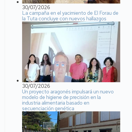
30/07/2026
La campaña en el yacimiento de El Forau de
la Tuta concluye con nuevos hallazgos
30/07/2026
Un proyecto aragonés impulsará un nuevo
modelo de higiene de precisión en la
industria alimentaria basado en
secuenciación genética