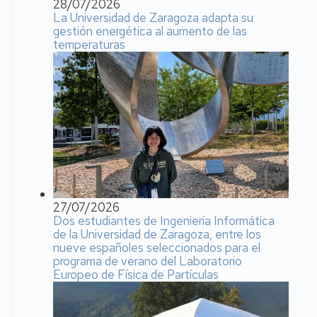
28/07/2026
La Universidad de Zaragoza adapta su
gestión energética al aumento de las
temperaturas
27/07/2026
Dos estudiantes de Ingeniería Informática
de la Universidad de Zaragoza, entre los
nueve españoles seleccionados para el
programa de verano del Laboratorio
Europeo de Física de Partículas