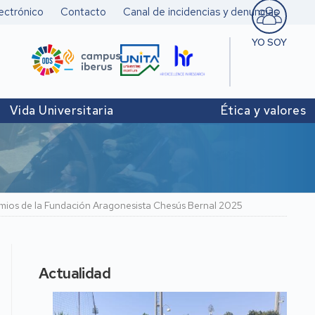
ectrónico
Contacto
Canal de incidencias y denuncias
YO SOY
Estudiant
Pers. doc
Vida Universitaria
Ética y valores
investigad
Pers. Técn
y de Admó
Institucio
premios de la Fundación Aragonesista Chesús Bernal 2025
Actualidad