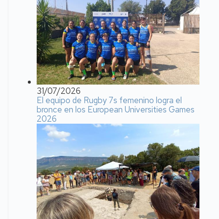
31/07/2026
El equipo de Rugby 7s femenino logra el
bronce en los European Universities Games
2026