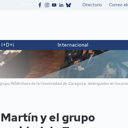
Yo soy
Directorio
Correo el
Secundario
I+D+i
Internacional
l grupo RISArchers de la Universidad de Zaragoza, distinguidos en los 
 Martín y el grupo