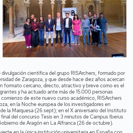
 divulgación científica del grupo RISArchers, formado por
ersidad de Zaragoza, y que desde hace diez años acercan
un formato cercano, directo, atractivo y breve como es el
egrantes y ha actuado ante más de 15.000 personas
el comienzo de este nuevo curso académico, RISArchers
oza, en la Noche europea de los investigadores en
e la Marquesa (26 sept); en el X aniversario del Instituto
a final del concurso Tesis en 3 minutos de Campus Iberus
Gobierno de Aragón en La Alfranca (26 de octubre).
ierte en la única institución universitaria en España con