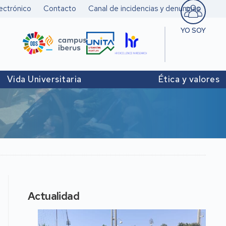
ectrónico
Contacto
Canal de incidencias y denuncias
YO SOY
Estudiant
Pers. doc
Vida Universitaria
Ética y valores
investigad
Pers. Técn
y de Admó
Institucio
Actualidad