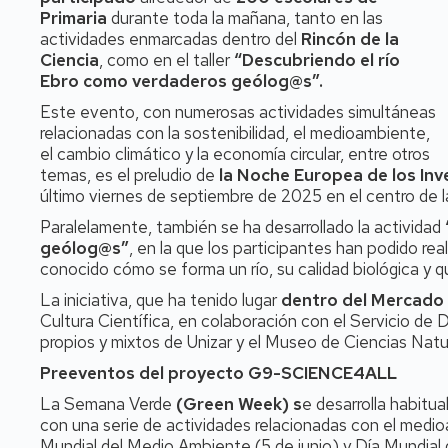
Primaria
durante toda la mañana, tanto en las
actividades enmarcadas dentro del
Rincón de la
Ciencia
, como en el taller
“Descubriendo el río
Ebro como verdaderos geólog@s”.
Este evento, con numerosas actividades simultáneas
relacionadas con la sostenibilidad, el medioambiente,
el cambio climático y la economía circular, entre otros
temas, es el
preludio de
la Noche Europea de los Inv
último viernes de septiembre de 2025 en el centro de 
Paralelamente, también se ha desarrollado la actividad
geólog@s”
, en la que los participantes han podido real
conocido cómo se forma un río, su calidad biológica y q
La iniciativa, que ha tenido lugar
dentro del Mercado
Cultura Científica, en colaboración con el Servicio de D
propios y mixtos de Unizar y el Museo de Ciencias Natu
Preeventos del proyecto G9-SCIENCE4ALL
La Semana Verde
(Green Week) s
e desarrolla habitu
con una serie de actividades relacionadas con el medioa
Mundial del Medio Ambiente (5 de junio) y Día Mundial 