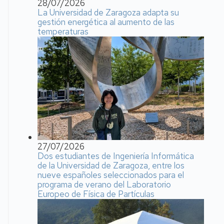
28/07/2026
La Universidad de Zaragoza adapta su
gestión energética al aumento de las
temperaturas
27/07/2026
Dos estudiantes de Ingeniería Informática
de la Universidad de Zaragoza, entre los
nueve españoles seleccionados para el
programa de verano del Laboratorio
Europeo de Física de Partículas