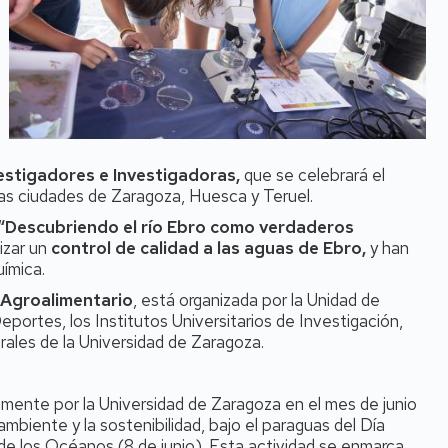
estigadores e Investigadoras,
que se celebrará el
las ciudades de Zaragoza, Huesca y Teruel.
“Descubriendo el río Ebro como verdaderos
izar un
control de calidad a las aguas de Ebro,
y han
uímica.
 Agroalimentario
, está organizada por la Unidad de
eportes, los Institutos Universitarios de Investigación,
rales de la Universidad de Zaragoza.
almente por la Universidad de Zaragoza en el mes de junio
mbiente y la sostenibilidad, bajo el paraguas del Día
de los Océanos (8 de junio). Esta actividad se enmarca