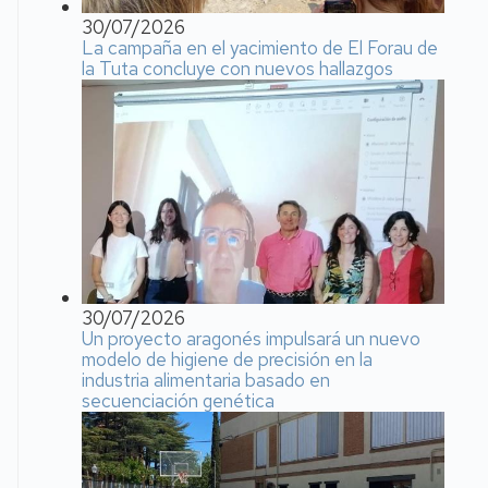
30/07/2026
La campaña en el yacimiento de El Forau de
la Tuta concluye con nuevos hallazgos
30/07/2026
Un proyecto aragonés impulsará un nuevo
modelo de higiene de precisión en la
industria alimentaria basado en
secuenciación genética