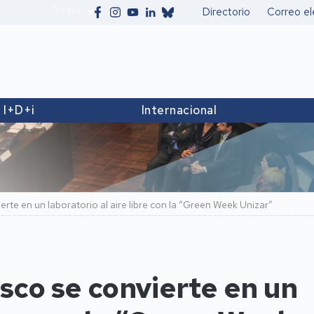
Yo soy
Directorio
Correo el
Secundario
I+D+i
Internacional
rte en un laboratorio al aire libre con la “Green Week Unizar”
sco se convierte en un