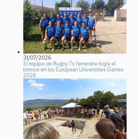
31/07/2026
El equipo de Rugby 7s femenino logra el
bronce en los European Universities Games
2026