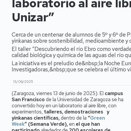
laboratorio al aire l
Unizar”
Cerca de un centenar de alumnos de 5º y 6º de Pr
yinkanas sobre sostenibilidad, medioambiente y c
El taller “Descubriendo el río Ebro como verdad
calidad biológica y química de las aguas del río 
La iniciativa es el preludio de&nbsp;la Noche Eu
Investigadoras,&nbsp;que se celebra el último 
13/06/2025
(Zaragoza, viernes 13 de junio de 2025). El
campus
San Francisco
de la Universidad de Zaragoza se ha
convertido hoy en un laboratorio al aire libre, con
experimentos,
talleres, demostraciones y
yinkanas científicas,
dentro de la
“
Green
Week
” (Semana Verde),
en
el que han
participado
alrededor de
200 escolares de