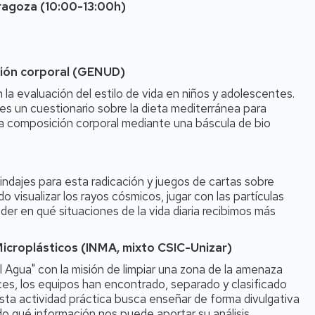
aragoza (10:00-13:00h)
ción corporal (GENUD)
a evaluación del estilo de vida en niños y adolescentes.
tes un cuestionario sobre la dieta mediterránea para
 la composición corporal mediante una báscula de bio
lindajes para esta radicación y juegos de cartas sobre
o visualizar los rayos cósmicos, jugar con las partículas
er en qué situaciones de la vida diaria recibimos más
icroplásticos (INMA, mixto CSIC-Unizar)
 Agua" con la misión de limpiar una zona de la amenaza
ices, los equipos han encontrado, separado y clasificado
Esta actividad práctica busca enseñar de forma divulgativa
do qué información nos puede aportar su análisis.