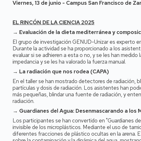
Viernes, 13 de junio - Campus San Francisco de Z
EL RINCÓN DE LA CIENCIA 2025
→ Evaluación de la dieta mediterránea y composi
El grupo de investigación GENUD-Unizar es experto en l
Durante la actividad se ha proporcionado a los asisten
evaluar si se adhieren a esta o no, y se les han medido
impedancia y se les ha valorado la fuerza manual.
→ La radiación que nos rodea (CAPA)
En el taller se han mostrado detectores de radiación, b
partículas y dosis de radiación. Los asistentes han podid
más pequeñas, blindar una fuente de radiación, y entend
radiación.
→ Guardianes del Agua: Desenmascarando a los M
Los participantes se han convertido en "Guardianes del
invisible de los microplásticos. Mediante el uso de tam
diferentes fracciones de plástico ocultas en la arena. 
sobre la contaminación y la dinámica del agua, mostran