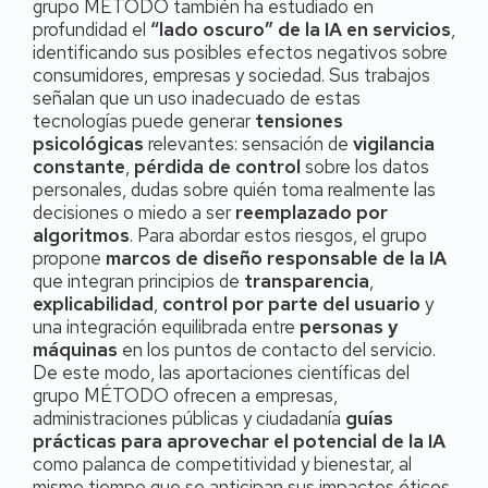
grupo MÉTODO también ha estudiado en
profundidad el
“lado oscuro” de la IA en servicios
,
identificando sus posibles efectos negativos sobre
consumidores, empresas y sociedad. Sus trabajos
señalan que un uso inadecuado de estas
tecnologías puede generar
tensiones
psicológicas
relevantes: sensación de
vigilancia
constante
,
pérdida de control
sobre los datos
personales, dudas sobre quién toma realmente las
decisiones o miedo a ser
reemplazado por
algoritmos
. Para abordar estos riesgos, el grupo
propone
marcos de diseño responsable de la IA
que integran principios de
transparencia
,
explicabilidad
,
control por parte del usuario
y
una integración equilibrada entre
personas y
máquinas
en los puntos de contacto del servicio.
De este modo, las aportaciones científicas del
grupo MÉTODO ofrecen a empresas,
administraciones públicas y ciudadanía
guías
prácticas para aprovechar el potencial de la IA
como palanca de competitividad y bienestar, al
mismo tiempo que se anticipan sus impactos éticos