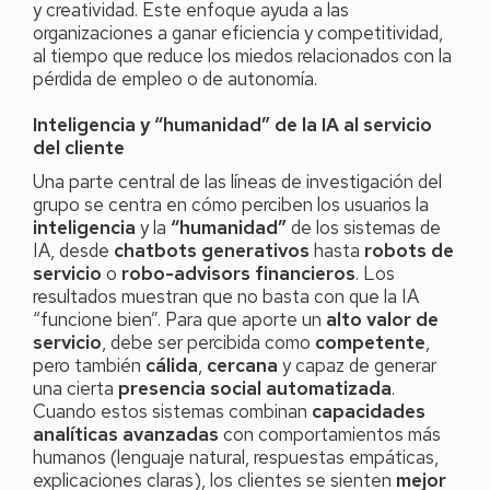
y creatividad. Este enfoque ayuda a las
organizaciones a ganar eficiencia y competitividad,
al tiempo que reduce los miedos relacionados con la
pérdida de empleo o de autonomía.
Inteligencia y “humanidad” de la IA al servicio
del cliente
Una parte central de las líneas de investigación del
grupo se centra en cómo perciben los usuarios la
inteligencia
y la
“humanidad”
de los sistemas de
IA, desde
chatbots generativos
hasta
robots de
servicio
o
robo-advisors financieros
. Los
resultados muestran que no basta con que la IA
“funcione bien”. Para que aporte un
alto valor de
servicio
, debe ser percibida como
competente
,
pero también
cálida
,
cercana
y capaz de generar
una cierta
presencia social automatizada
.
Cuando estos sistemas combinan
capacidades
analíticas avanzadas
con comportamientos más
humanos (lenguaje natural, respuestas empáticas,
explicaciones claras), los clientes se sienten
mejor