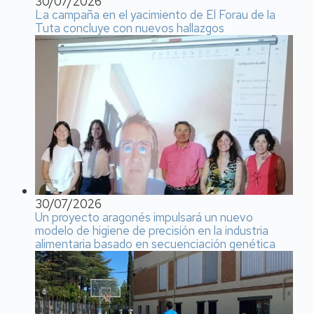
30/07/2026
La campaña en el yacimiento de El Forau de la
Tuta concluye con nuevos hallazgos
30/07/2026
Un proyecto aragonés impulsará un nuevo
modelo de higiene de precisión en la industria
alimentaria basado en secuenciación genética