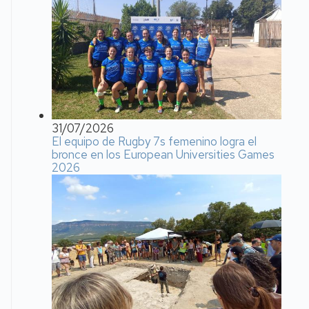
31/07/2026
El equipo de Rugby 7s femenino logra el
bronce en los European Universities Games
2026