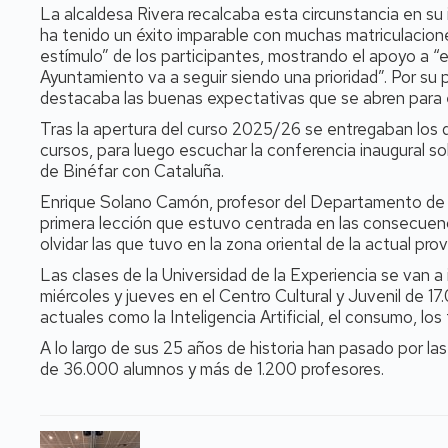
La alcaldesa Rivera recalcaba esta circunstancia en s
ha tenido un éxito imparable con muchas matriculacio
estímulo” de los participantes, mostrando el apoyo a “e
Ayuntamiento va a seguir siendo una prioridad”. Por su
destacaba las buenas expectativas que se abren para 
Tras la apertura del curso 2025/26 se entregaban los d
cursos, para luego escuchar la conferencia inaugural s
de Binéfar con Cataluña.
Enrique Solano Camón, profesor del Departamento de 
primera lección que estuvo centrada en las consecuenc
olvidar las que tuvo en la zona oriental de la actual pro
Las clases de la Universidad de la Experiencia se van a
miércoles y jueves en el Centro Cultural y Juvenil de 1
actuales como la Inteligencia Artificial, el consumo, lo
A lo largo de sus 25 años de historia han pasado por la
de 36.000 alumnos y más de 1.200 profesores.