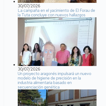
30/07/2026
La campaña en el yacimiento de El Forau de
la Tuta concluye con nuevos hallazgos
30/07/2026
Un proyecto aragonés impulsará un nuevo
modelo de higiene de precisión en la
industria alimentaria basado en
secuenciación genética