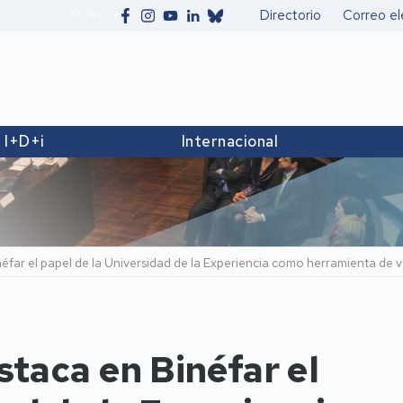
Yo soy
Directorio
Correo el
Secundario
I+D+i
Internacional
ar el papel de la Universidad de la Experiencia como herramienta de ver
taca en Binéfar el