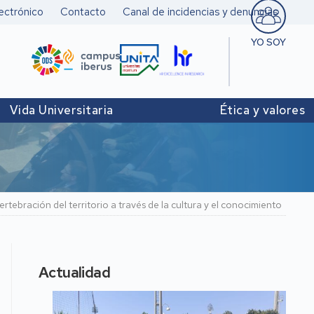
ectrónico
Contacto
Canal de incidencias y denuncias
YO SOY
Estudiant
Pers. doc
Vida Universitaria
Ética y valores
investigad
Pers. Técn
y de Admó
Institucio
tebración del territorio a través de la cultura y el conocimiento
Actualidad