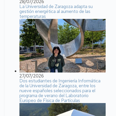
28/07/2026
La Universidad de Zaragoza adapta su
gestión energética al aumento de las
temperaturas
27/07/2026
Dos estudiantes de Ingeniería Informática
de la Universidad de Zaragoza, entre los
nueve españoles seleccionados para el
programa de verano del Laboratorio
Europeo de Física de Partículas