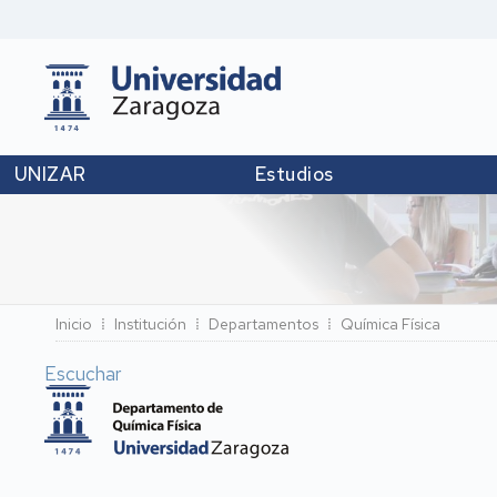
UNIZAR
Estudios
Ruta
Inicio
Institución
Departamentos
Química Física
de
Escuchar
navegación