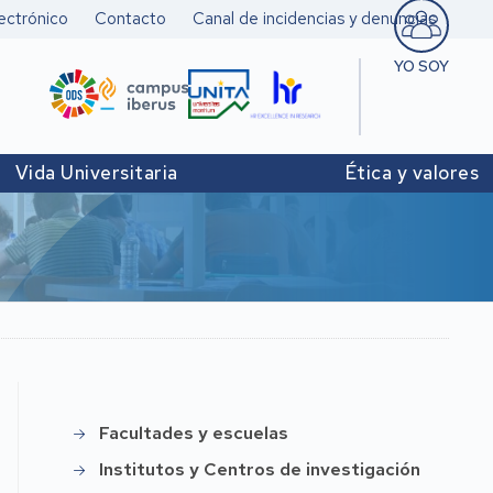
ectrónico
Contacto
Canal de incidencias y denuncias
YO SOY
Estudiant
Pers. doc
Vida Universitaria
Ética y valores
investigad
Pers. Técn
y de Admó
Institucio
Facultades y escuelas
Instittución
Institutos y Centros de investigación