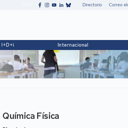
Yo soy
Directorio
Correo el
Secundario
I+D+i
Internacional
Química Física