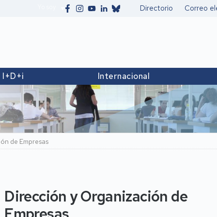
Yo soy
Directorio
Correo el
Secundario
I+D+i
Internacional
ión de Empresas
Dirección y Organización de
Empresas