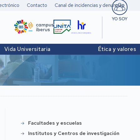
ectrónico
Contacto
Canal de incidencias y denuncias
YO SOY
Estudiant
Pers. doc
Vida Universitaria
Ética y valores
investigad
Pers. Técn
y de Admó
Institucio
Facultades y escuelas
Instittución
Institutos y Centros de investigación