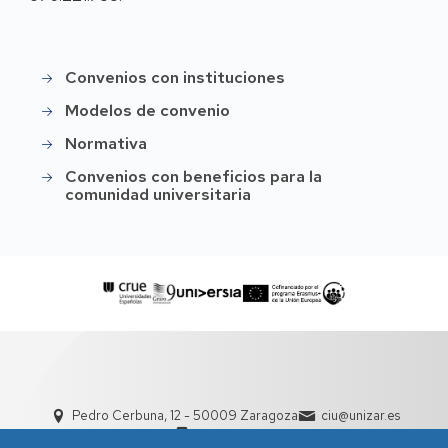
Convenios con instituciones
Menú
convenios
Modelos de convenio
Normativa
Convenios con beneficios para la
comunidad universitaria
Pedro Cerbuna, 12 - 50009 Zaragoza
ciu@unizar.es
976 761 000