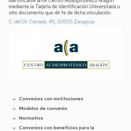
identificarse ante Centro Audioprotésico Aragón
mediante la Tarjeta de Identificación Universitaria u
otro documento que dé fe de dicha vinculación.
C. del Dr. Cerrada, 40, 50005 Zaragoza
Convenios con instituciones
Menú
convenios
Modelos de convenio
Normativa
Convenios con beneficios para la