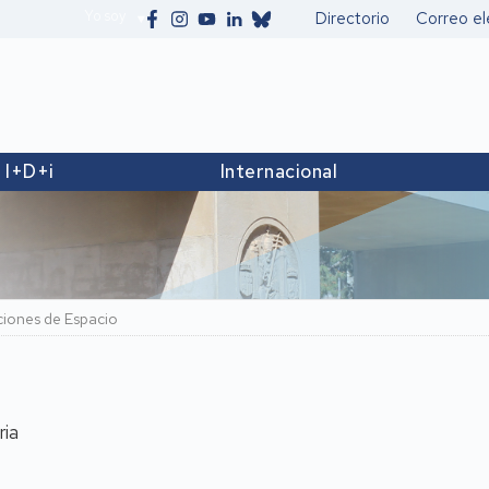
Yo soy
Directorio
Correo el
Secundario
I+D+i
Internacional
ciones de Espacio
ria