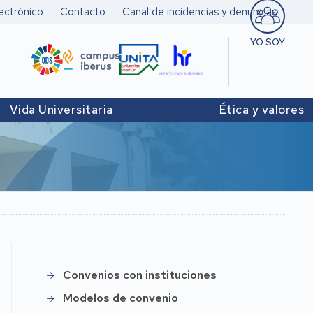
ectrónico
Contacto
Canal de incidencias y denuncias
YO SOY
Estudiant
Pers. doc
Vida Universitaria
Ética y valores
investigad
Pers. Técn
y de Admó
Institucio
Convenios con instituciones
Menú
convenios
Modelos de convenio