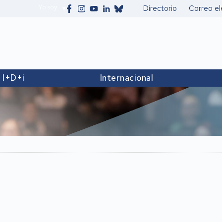
Yo soy
Directorio
Correo el
Secundario
I+D+i
Internacional