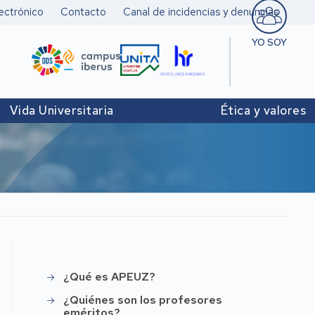
ectrónico
Contacto
Canal de incidencias y denuncias
YO SOY
Estudiant
Pers. doc
Vida Universitaria
Ética y valores
investigad
Pers. Técn
y de Admó
Institucio
¿Qué es APEUZ?
APEUZ
¿Quiénes son los profesores
eméritos?