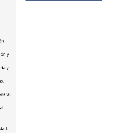
.
ión
ión y
ría y
as.
neral.
al.
idad.