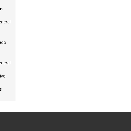
en
neral.
tado
neral.
tivo
s