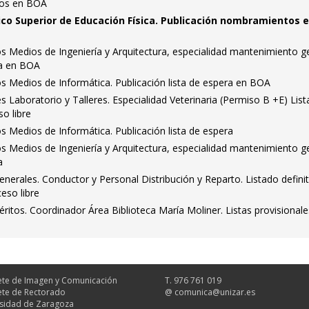
tos en BOA
ico Superior de Educación Física. Publicación nombramientos 
s Medios de Ingeniería y Arquitectura, especialidad mantenimiento ge
ra en BOA
s Medios de Informática. Publicación lista de espera en BOA
s Laboratorio y Talleres. Especialidad Veterinaria (Permiso B +E) Lis
so libre
s Medios de Informática. Publicación lista de espera
s Medios de Ingeniería y Arquitectura, especialidad mantenimiento ge
a
Generales. Conductor y Personal Distribución y Reparto. Listado defini
eso libre
itos. Coordinador Área Biblioteca María Moliner. Listas provisionale
te de Imagen y Comunicación
T. 976 761 019
te de Rectorado
@
comunica@unizar.es
sidad de Zaragoza