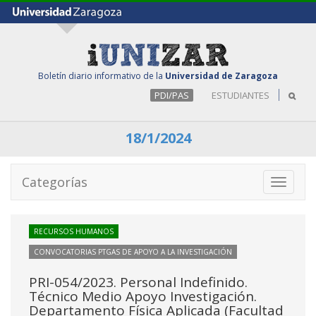
Boletín diario informativo de la
Universidad de Zaragoza
PDI/PAS
ESTUDIANTES
18/1/2024
Categorías
Toggle
navigati
RECURSOS HUMANOS
CONVOCATORIAS PTGAS DE APOYO A LA INVESTIGACIÓN
PRI-054/2023. Personal Indefinido.
Técnico Medio Apoyo Investigación.
Departamento Física Aplicada (Facultad