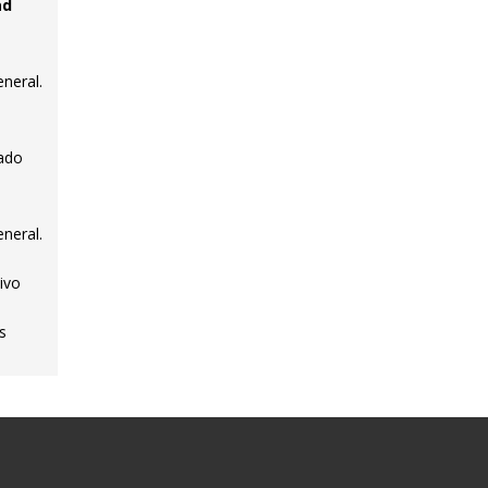
ad
neral.
tado
neral.
tivo
s