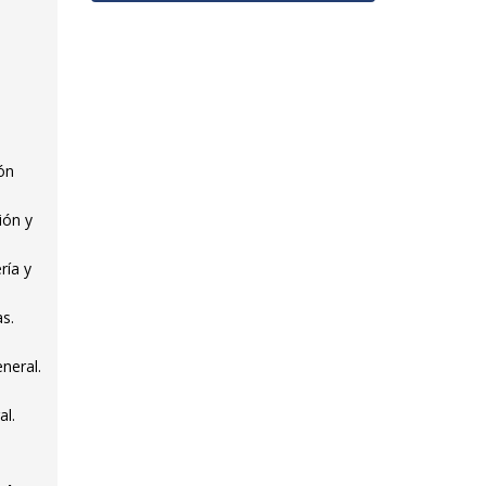
.
ión
ión y
ría y
as.
neral.
al.