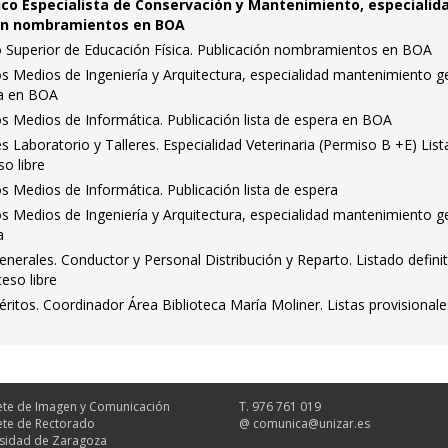
ico Especialista de Conservación y Mantenimiento, especialid
ción nombramientos en BOA
o Superior de Educación Física. Publicación nombramientos en BOA
s Medios de Ingeniería y Arquitectura, especialidad mantenimiento ge
ra en BOA
s Medios de Informática. Publicación lista de espera en BOA
s Laboratorio y Talleres. Especialidad Veterinaria (Permiso B +E) Lis
so libre
s Medios de Informática. Publicación lista de espera
s Medios de Ingeniería y Arquitectura, especialidad mantenimiento ge
a
Generales. Conductor y Personal Distribución y Reparto. Listado defini
eso libre
itos. Coordinador Área Biblioteca María Moliner. Listas provisionale
te de Imagen y Comunicación
T. 976 761 019
te de Rectorado
@
comunica@unizar.es
sidad de Zaragoza