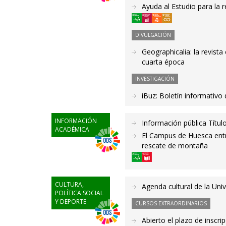
Ayuda al Estudio para la 
DIVULGACIÓN
Geographicalia: la revist
cuarta época
INVESTIGACIÓN
iBuz: Boletín informativo
INFORMACIÓN
Información pública Título
ACADÉMICA
El Campus de Huesca entre
rescate de montaña
CULTURA,
Agenda cultural de la Uni
POLÍTICA SOCIAL
Y DEPORTE
CURSOS EXTRAORDINARIOS
Abierto el plazo de inscri