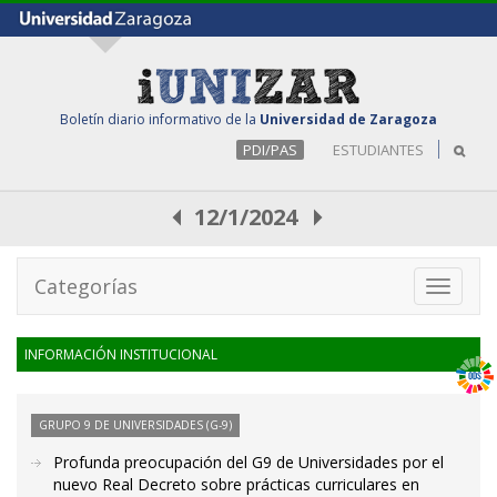
Boletín diario informativo de la
Universidad de Zaragoza
PDI/PAS
ESTUDIANTES
12/1/2024
Categorías
Toggle
navigati
INFORMACIÓN INSTITUCIONAL
GRUPO 9 DE UNIVERSIDADES (G-9)
Profunda preocupación del G9 de Universidades por el
nuevo Real Decreto sobre prácticas curriculares en