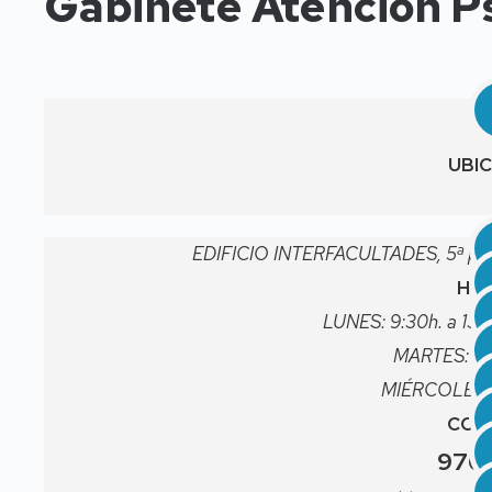
Gabinete Atención Ps
UBIC
EDIFICIO INTERFACULTADES, 5ª plan
HOR
LUNES: 9:30h. a 13:3
MARTES: 16
MIÉRCOLES: 9
CON
976