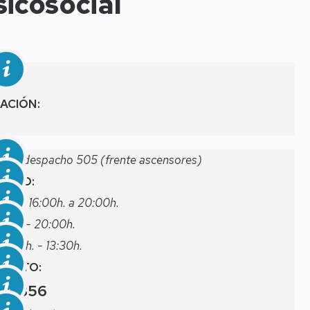
icosocial
ACIÓN:
ta, despacho 505 (frente ascensores)
ARIO:
0h. y 16:00h. a 20:00h.
:00h - 20:00h.
:30h. - 13:30h.
TACTO:
761356