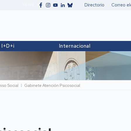
Yo soy
Directorio
Correo el
Secundario
I+D+i
Internacional
iso Social
Gabinete Atención Psicosocial