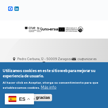
Facebook
LinkedIn
Pedro Cerbuna, 12 - 50009 Zaragoza
ciu@unizar.es
976 761 000
Utilizamos cookies en este sitio web para mejorar su
experiencia de usuario.
Al hacer click en Aceptar, otorga su consentimiento para que
Más info
establezcamos cookies.
Aceptar
No, gracias
ES
Aviso Legal
Condiciones generales de uso
Política de Privacidad
Política de Cookies
Política de Accesibilidad