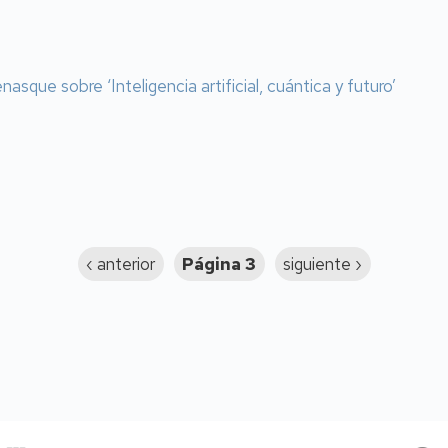
asque sobre ‘Inteligencia artificial, cuántica y futuro’
Página
‹ anterior
Página 3
Siguiente
siguiente ›
anterior
página