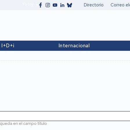
Yo soy
Directorio
Correo el
Secundario
I+D+i
Internacional
queda en el campo título