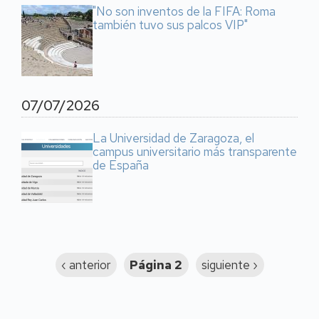
"No son inventos de la FIFA: Roma
también tuvo sus palcos VIP"
07/07/2026
La Universidad de Zaragoza, el
campus universitario más transparente
de España
Paginación
Página
‹ anterior
Página 2
Siguiente
siguiente ›
anterior
página