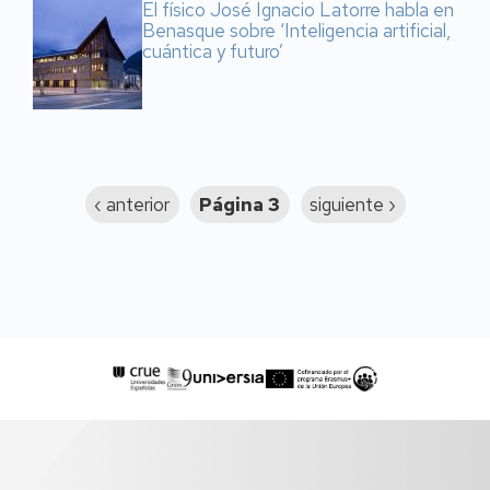
El físico José Ignacio Latorre habla en
Benasque sobre ‘Inteligencia artificial,
cuántica y futuro’
Paginación
Página
‹ anterior
Página 3
Siguiente
siguiente ›
anterior
página