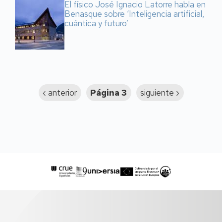
El físico José Ignacio Latorre habla en
Benasque sobre ‘Inteligencia artificial,
cuántica y futuro’
Paginación
Página
‹ anterior
Página 3
Siguiente
siguiente ›
anterior
página