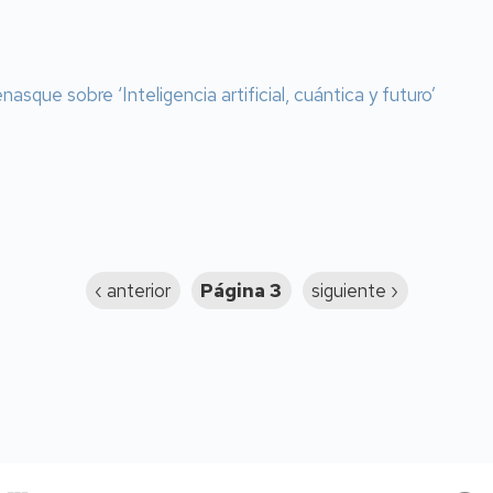
asque sobre ‘Inteligencia artificial, cuántica y futuro’
Página
‹ anterior
Página 3
Siguiente
siguiente ›
anterior
página