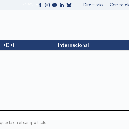
Yo soy
Directorio
Correo el
Secundario
I+D+i
Internacional
queda en el campo título