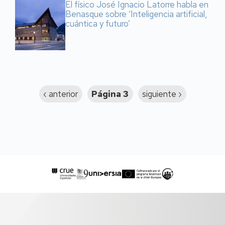
El físico José Ignacio Latorre habla en
Benasque sobre ‘Inteligencia artificial,
cuántica y futuro’
Paginación
Página
‹ anterior
Página 3
Siguiente
siguiente ›
anterior
página