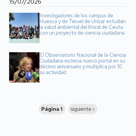
15/07/2026
Investigadores de los campus de
Huesca y de Teruel de Unizar estudian
la salud ambiental del litoral de Ceuta
con un proyecto de ciencia ciudadana
El Observatorio Nacional de la Ciencia
Ciudadana estrena nuevo portal en su
décimo aniversario y multiplica por 10
su actividad
Paginación
Página 1
Siguiente
siguiente ›
página