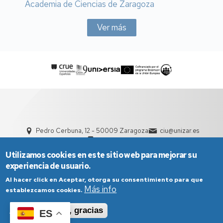
Academia de Ciencias de Zaragoza
Ver más
Pedro Cerbuna, 12 - 50009 Zaragoza
ciu@unizar.es
976 761 000
Utilizamos cookies en este sitio web para mejorar su
experiencia de usuario.
Al hacer click en Aceptar, otorga su consentimiento para que
Más info
establezcamos cookies.
Aceptar
No, gracias
ES
Aviso Legal
Condiciones generales de uso
Política de Privacidad
Política de Cookies