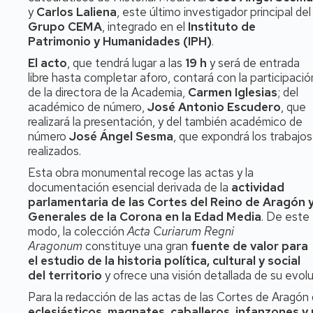
y
Carlos Laliena
, este último investigador principal del
Grupo CEMA
, integrado en el
Instituto de
Patrimonio y Humanidades (IPH)
.
El acto
, que tendrá lugar a las
19 h
y será de entrada
libre hasta completar aforo, contará con la participació
de la directora de la Academia,
Carmen Iglesias
; del
académico de número,
José Antonio Escudero
, que
realizará la presentación, y del también académico de
número
José Ángel Sesma
, que expondrá los trabajos
realizados.
Esta obra monumental recoge las actas y la
documentación esencial derivada de la
actividad
parlamentaria de las Cortes del Reino de Aragón 
Generales de la Corona en la Edad Media
. De este
modo, la colección
Acta Curiarum Regni
Aragonum
constituye una gran
fuente de valor para
el estudio de la historia política, cultural y social
del territorio
y ofrece una visión detallada de su evolu
Para la redacción de las actas de las Cortes de Aragó
eclesiásticos, magnates, caballeros, infanzones y 