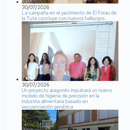
30/07/2026
La campaña en el yacimiento de El Forau de
la Tuta concluye con nuevos hallazgos
30/07/2026
Un proyecto aragonés impulsará un nuevo
modelo de higiene de precisión en la
industria alimentaria basado en
secuenciación genética