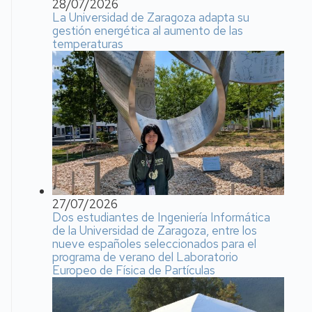
28/07/2026
La Universidad de Zaragoza adapta su
gestión energética al aumento de las
temperaturas
27/07/2026
Dos estudiantes de Ingeniería Informática
de la Universidad de Zaragoza, entre los
nueve españoles seleccionados para el
programa de verano del Laboratorio
Europeo de Física de Partículas