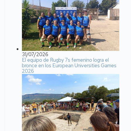
31/07/2026
El equipo de Rugby 7s femenino logra el
bronce en los European Universities Games
2026