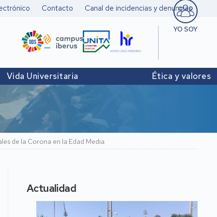
ectrónico
Contacto
Canal de incidencias y denuncias
YO SOY
Estudiant
Pers. doc
Vida Universitaria
Ética y valores
investigad
Pers. Técn
y de Admó
Institucio
ales de la Corona en la Edad Media
Actualidad