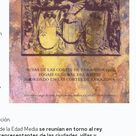
n
y
ción.
n de la Edad Media
se reunían en torno al rey
representantes de las ciudades, villas y