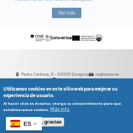
Ver más
Pedro Cerbuna, 12 - 50009 Zaragoza
ciu@unizar.es
976 761 000
Utilizamos cookies en este sitio web para mejorar su
experiencia de usuario.
Al hacer click en Aceptar, otorga su consentimiento para que
Más info
establezcamos cookies.
Aceptar
No, gracias
ES
Aviso Legal
Condiciones generales de uso
Política de Privacidad
Política de Cookies
Política de Accesibilidad