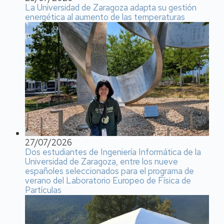
La Universidad de Zaragoza adapta su gestión
energética al aumento de las temperaturas
27/07/2026
Dos estudiantes de Ingeniería Informática de la
Universidad de Zaragoza, entre los nueve
españoles seleccionados para el programa de
verano del Laboratorio Europeo de Física de
Partículas