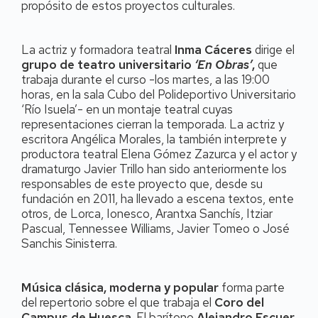
propósito de estos proyectos culturales.
La actriz y formadora teatral
Inma Cáceres
dirige el
grupo de teatro universitario
‘En Obras’
,
que
trabaja durante el curso -los martes, a las 19:00
horas, en la sala Cubo del Polideportivo Universitario
‘Río Isuela’- en un montaje teatral cuyas
representaciones cierran la temporada. La actriz y
escritora Angélica Morales, la también interprete y
productora teatral Elena Gómez Zazurca y el actor y
dramaturgo Javier Trillo han sido anteriormente los
responsables de este proyecto que, desde su
fundación en 2011, ha llevado a escena textos, ente
otros, de Lorca, Ionesco, Arantxa Sanchís, Itziar
Pascual, Tennessee Williams, Javier Tomeo o José
Sanchis Sinisterra.
Música clásica, moderna y popular
forma parte
del repertorio sobre el que trabaja el
Coro del
Campus de Huesca
. El barítono
Alejandro Escuer